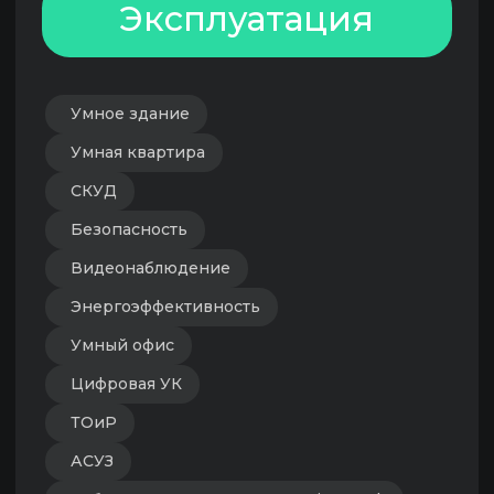
завести еще больше данных о продуктах,
которые будут учитываться
в рейтинговании. Если у вас еще нет
аккаунта — обязательно регистрируйтесь.
Данные из личного кабинета будут
основой и рейтингов, и нового выпуска
карты цифровизации девелопмента.
Ирина Корсун
Директор и главный редактор портала
Digital Developer
Связаться