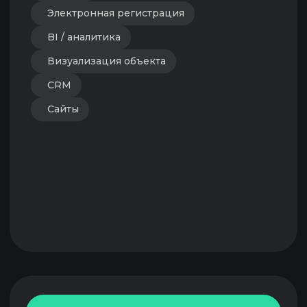
О ПРОЕКТЕ
Этот рейтинг собран по открытым
данным по выручке компаний. В данной
версии рейтинга мы сильно ими
ограничены, потому что вынуждены
убирать из него бигтехов и крупных
неотраслевых игроков — у большинства
доля выручки именно в проптехе не
зафиксирована.
Чтобы развивать рейтинг и делать его
точнее, мы будем собирать данные по
выручке игроков в личном кабинете Digital
Developer. Мы будем сопоставлять их в
общими данными по выручке и точечно
валидировать отклонения.
Скоро в личном кабинете можно будет