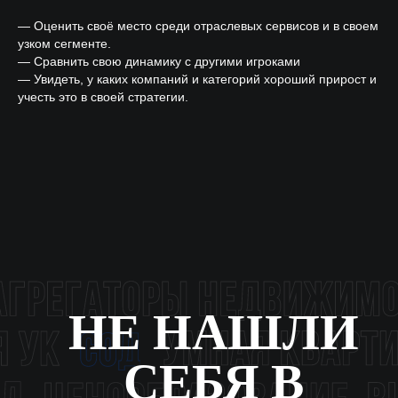
— Оценить своё место среди отраслевых сервисов и в своем
узком сегменте.
ПОДКАСТЫ
YOUTUBE
— Сравнить свою динамику с другими игроками
— Увидеть, у каких компаний и категорий хороший прирост и
учесть это в своей стратегии.
ВКОНТАКТЕ
MAX
Связаться с нами:
HELLO@DIGITALDEVELOPER.RU
БОТ В ТЕЛЕГРАМЕ
Подпишитесь на рассылку о цифровизации
ПОДПИСАТЬСЯ
Согласие на обработку персональных данных
Политика конфиденциальности
Оферта
Согласие на осуществление рекламной
рассылки
© ООО «Цифровые медиаресурсы»,
г. Екатеринбург, ул. Малышева, стр. 53