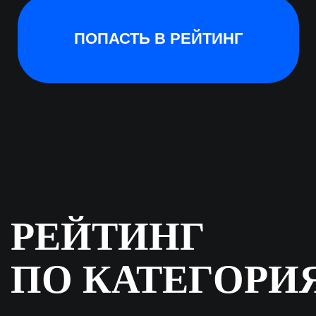
обновлениями: рейтинг будет
дополняться
Строительство
Контроль строительства
ПО для проектирования + BIM
Контроль рабочих
Закупки
Сметное ПО
Инновационное оборудование
Планирование проекта
ГИС
Работа с документацией
Управление проектной организацией
Финансирование