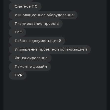
Электронная регистрация
BI / аналитика
Визуализация объекта
CRM
Сайты
Эксплуатация
Умное здание
Умная квартира
СКУД