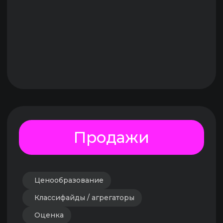
Безопасность
Видеонаблюдение
Энергоэффективность
Умный офис
Цифровая УК
ТОиР
АСУЗ
Работа с жителями, АДС, Service Desk
Парковка и транспортная инфраструктура
Аренда и управление комм. недвиж-ю