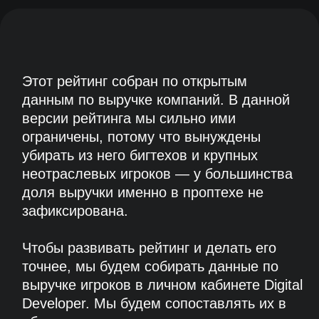
сервисов
проанализировано
588
компаний
рассмотрено
ИСКЛЮЧЕНЫ ИЗ АНАЛИЗА
КОМПАНИИ:
✖
без публичных данных о выручке
✖
у которых выручку с сервисов по
недвижимости невозможно отделить от
других направлений (телеком, банки,
девелоперы, неотраслевые вендоры)
✖
у которых модель монетизации B2C или
через рекламу, а не через продажу софта/
оборудования в B2B