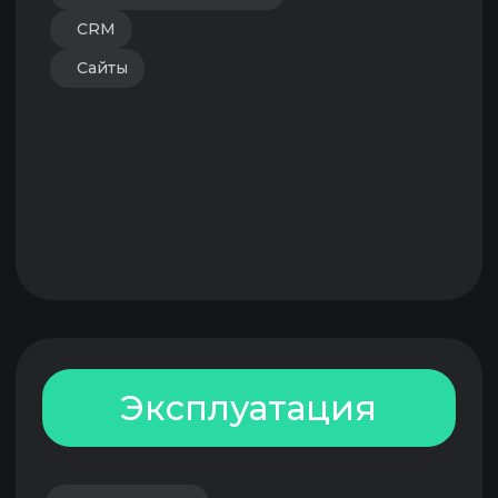
Этот рейтинг собран по открытым
данным по выручке компаний. В данной
версии рейтинга мы сильно ими
ограничены, потому что вынуждены
убирать из него бигтехов и крупных
неотраслевых игроков — у большинства
доля выручки именно в проптехе не
зафиксирована.
Чтобы развивать рейтинг и делать его
точнее, мы будем собирать данные по
выручке игроков в личном кабинете Digital
Developer. Мы будем сопоставлять их в
общими данными по выручке и точечно
валидировать отклонения.
Скоро в личном кабинете можно будет
завести еще больше данных о продуктах,
которые будут учитываться
в рейтинговании. Если у вас еще нет
аккаунта — обязательно регистрируйтесь.