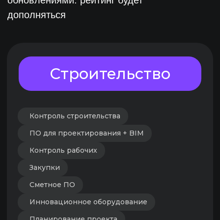
Продажи
Ценообразование
Классифайды / агрегаторы
Оценка
Электронная регистрация
BI / аналитика
Визуализация объекта