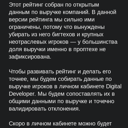
588
компаний
рассмотрено
ИСКЛЮЧЕНЫ ИЗ АНАЛИЗА
КОМПАНИИ:
✖
без публичных данных о выручке
✖
у которых выручку с сервисов по
недвижимости невозможно отделить от
других направлений (телеком, банки,
девелоперы, неотраслевые вендоры)
✖
у которых модель монетизации B2C или
через рекламу, а не через продажу софта/
оборудования в B2B