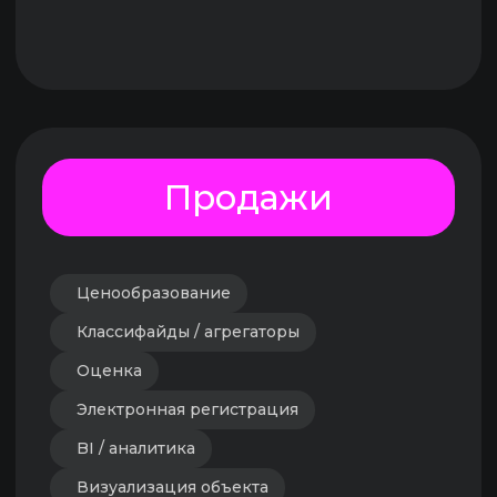
Энергоэффективность
Умный офис
Цифровая УК
ТОиР
АСУЗ
Работа с жителями, АДС, Service Desk
Парковка и транспортная инфраструктура
Аренда и управление комм. недвиж-ю
О ПРОЕКТЕ