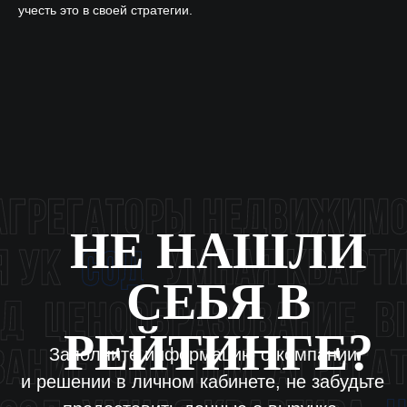
учесть это в своей стратегии.
ВКОНТАКТЕ
MAX
Связаться с нами:
HELLO@DIGITALDEVELOPER.RU
БОТ В ТЕЛЕГРАМЕ
Подпишитесь на рассылку о цифровизации
ПОДПИСАТЬСЯ
Согласие на обработку персональных данных
Политика конфиденциальности
Оферта
Согласие на осуществление рекламной
рассылки
© ООО «Цифровые медиаресурсы»,
г. Екатеринбург, ул. Малышева, стр. 53
главный эксперт проекта
Для включения в рейтинг необходимо заполнить данные в ЛК
и указать актуальные фин показатели за 2025 год. Инструкция →