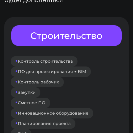
Продажи
Ценообразование
Классифайды / агрегаторы
Оценка
Электронная регистрация
BI / аналитика
Визуализация объекта
CRM