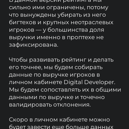
588
компаний
рассмотрено
ИСКЛЮЧЕНЫ ИЗ АНАЛИЗА
КОМПАНИИ:
✖
без публичных данных о выручке
✖
у которых выручку с сервисов по
недвижимости невозможно отделить
от других направлений (телеком,
банки, девелоперы, неотраслевые
вендоры)
✖
у которых модель монетизации B2C
или через рекламу, а не через
продажу софта/оборудования в B2B