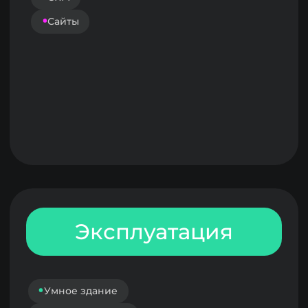
Этот рейтинг собран по открытым
данным по выручке компаний.
В данной версии рейтинга мы
сильно ими ограничены, потому
что вынуждены убирать из него
бигтехов и крупных неотраслевых
игроков — у большинства доля
выручки именно в проптехе не
зафиксирована.
Чтобы развивать рейтинг и делать
его точнее, мы будем собирать
данные по выручке игроков в
личном кабинете Digital Developer.
Мы будем сопоставлять их в общими
данными по выручке и точечно
валидировать отклонения.
Скоро в личном кабинете можно
будет завести еще больше данных
о продуктах, которые будут
учитываться в рейтинговании. Если у
вас еще нет аккаунта — обязательно