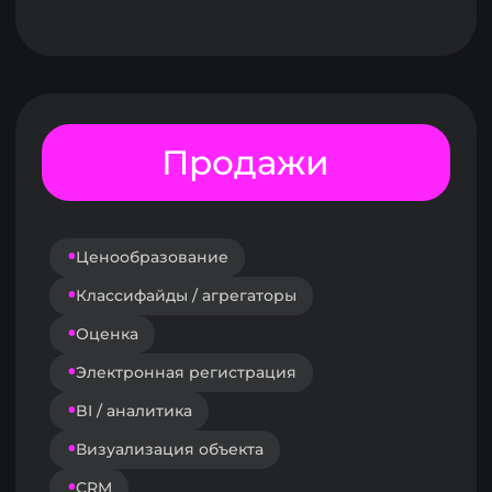
Умный офис
Цифровая УК
ТОиР
АСУЗ
Работа с жителями, АДС, Service Desk
Парковка и транспортная инфраструктура
Аренда и управление комм. недвиж-ю
О ПРОЕКТЕ