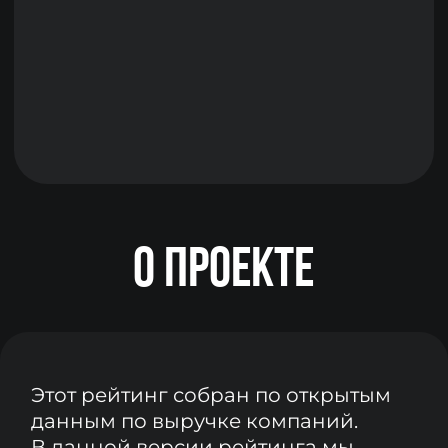
О МЕТОДОЛОГИИ
Цель — дать понятную аналитику по
популярности решений и стабильности
вендоров через сравнение выручки
proptech-компаний.
321
вендор
в финальной выборке
1070
сервисов
проанализировано