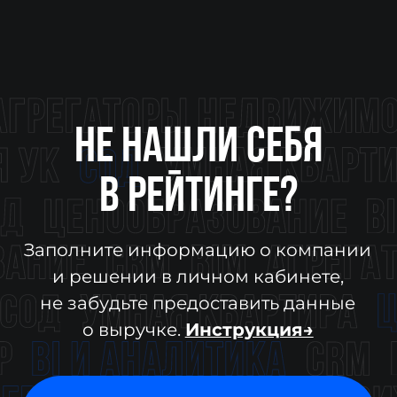
HELLO@DIGITALDEVELOPER.RU
БОТ В ТЕЛЕГРАМЕ
Подпишитесь на рассылку о цифровизации
ПОДПИСАТЬСЯ
Согласие на обработку персональных данных
Политика конфиденциальности
Оферта
Согласие на осуществление рекламной
рассылки
© ООО «Цифровые медиаресурсы»,
г. Екатеринбург, ул. Малышева, стр. 53
главный эксперт проекта
Для включения в рейтинг необходимо заполнить данные в ЛК и указать
актуальные фин показатели за 2025 год. Инструкция →