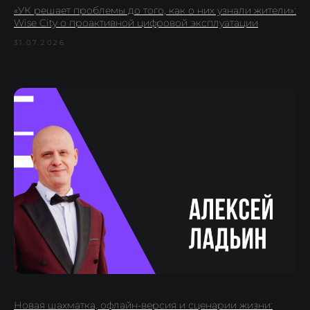
«УК решает проблемы до того, как о них узнали жители»:
Wise City о проактивной цифровой эксплуатации
31.07.2026
Новая шахматка, офлайн-версия и сценарии жизни: