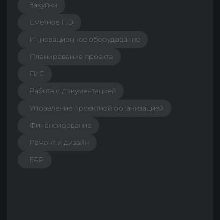
Оценка
Электронная регистрация
BI / аналитика
Визуализация объекта
CRM
Сайты
Эксплуатация
Умное здание
Умная квартира