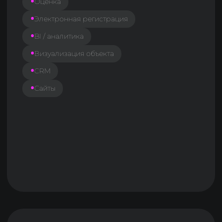
О ПРОЕКТЕ
Этот рейтинг собран по открытым
данным по выручке компаний.
В данной версии рейтинга мы сильно
ими ограничены, потому
что вынуждены убирать из него
бигтехов и крупных неотраслевых
игроков — у большинства доля
выручки именно в проптехе не
зафиксирована.
Чтобы развивать рейтинг и делать его
точнее, мы будем собирать данные по
выручке игроков в личном кабинете
Digital Developer. Мы будем
сопоставлять их в общими данными
по выручке и точечно валидировать
отклонения.