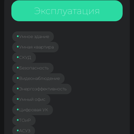
Скоро в личном кабинете можно
будет завести еще больше данных
о продуктах, которые будут
учитываться в рейтинговании. Если у
вас еще нет аккаунта — обязательно
регистрируйтесь. Данные из личного
кабинета будут основой и рейтингов,
и нового выпуска карты
цифровизации девелопмента.
Ирина Корсун
Директор и главный редактор
портала Digital Developer
Связаться