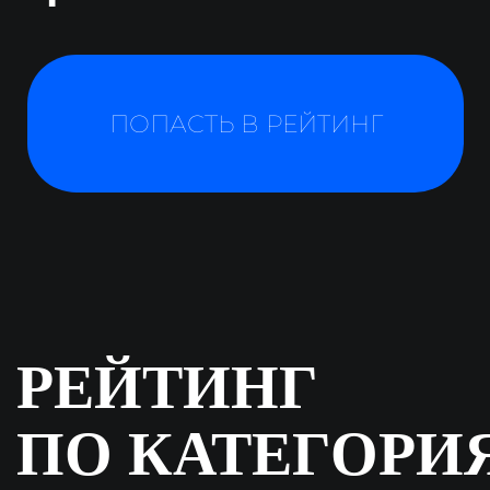
Следите за обновлениями: рейтинг
будет дополняться
Строительство
Контроль строительства
ПО для проектирования + BIM
Контроль рабочих
Закупки
Сметное ПО
Инновационное оборудование
Планирование проекта
ГИС
Работа с документацией
Управление проектной организацией
Финансирование