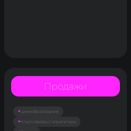
СКУД
Безопасность
Видеонаблюдение
Энергоэффективность
Умный офис
Цифровая УК
ТОиР
АСУЗ
Работа с жителями, АДС, Service Desk
Парковка и транспортная инфраструктура
Аренда и управление комм. недвиж-ю