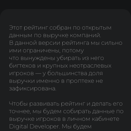
1070
сервисов
проанализировано
588
компаний
рассмотрено
ИСКЛЮЧЕНЫ ИЗ АНАЛИЗА
КОМПАНИИ:
✖
без публичных данных о выручке
✖
у которых выручку с сервисов по
недвижимости невозможно отделить от
других направлений (телеком, банки,
девелоперы, неотраслевые вендоры)
✖
у которых модель монетизации B2C
или через рекламу, а не через продажу
софта/оборудования в B2B