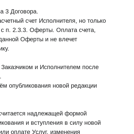
а 3 Договора.
счетный счет Исполнителя, но только
 п. 2.3.3. Оферты. Оплата счета,
 данной Оферты и не влечет
ику.
м Заказчиком и Исполнителем после
.
тём опубликования новой редакции
и считается надлежащей формой
икования и вступления в силу новой
главный эксперт проекта
или оплате Услуг, изменения