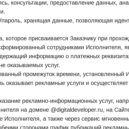
ясь, консультации, предоставление данных, ана
и.
ин/пароль, хранящая данные, позволяющая иден
ка, которое присваивается Заказчику при прохо
, сформированный сотрудниками Исполнителя, 
одержащий информацию о платежных реквизита
не оказываемых услуг.
ованный промежуток времени, установленный И
ель оказывает рекламные услуги и осуществля
 оказание рекламно-информационных услуг, нап
нителя на домене @digitaldeveloper.ru, на Сай
е Исполнителя, а также через сервис мгновенн
 обеими сторонами график публикаций рекламн