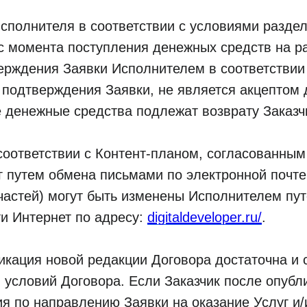
сполнителя в соответствии с условиями раздел
с момента поступления денежных средств на ра
рждения Заявки Исполнителем в соответствии с
 подтверждения Заявки, не является акцептом
е денежные средства подлежат возврату Заказч
соответствии с Контент-планом, согласованны
г путем обмена письмами по электронной почте
 частей) могут быть изменены Исполнителем пу
ти Интернет по адресу:
digitaldeveloper.ru/
.
КЕЙСЫ
СПЕЦПРОЕКТЫ
О ПРОЕКТЕ
СТАТЬИ
РЕШЕНИЯ
МЕРОПРИЯТИЯ
бликация новой редакции Договора достаточна 
 условий Договора. Если Заказчик после опубл
НОВОСТИ
ИНТЕГРАТОРЫ
ОБЗОРЫ
я по направлению Заявки на оказание Услуг и/