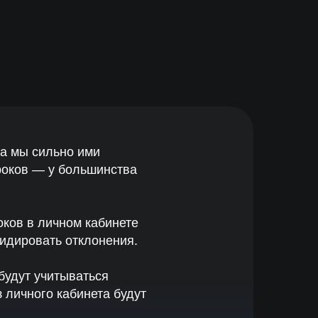
м кабинете
тклонения.
ваться
бинета будут