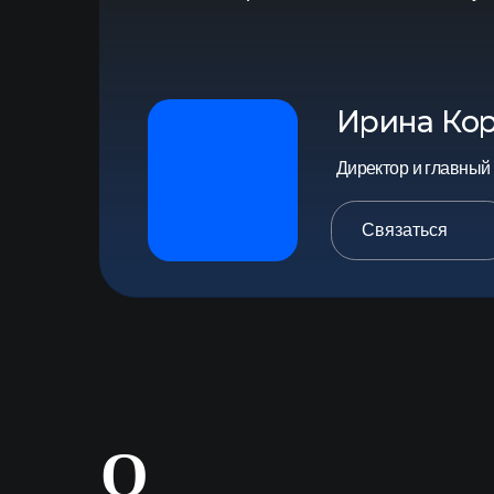
О
МЕТОДОЛОГ
Цель — дать понятную аналитику по попул
сравнение выручки proptech-компаний.