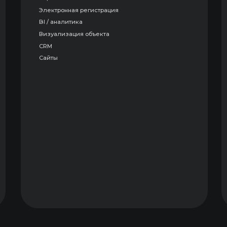
Аренда и уп
по выручке компаний. В данной версии рейтинга мы сильно
 из него бигтехов и крупных неотраслевых игроков — у б
сирована.