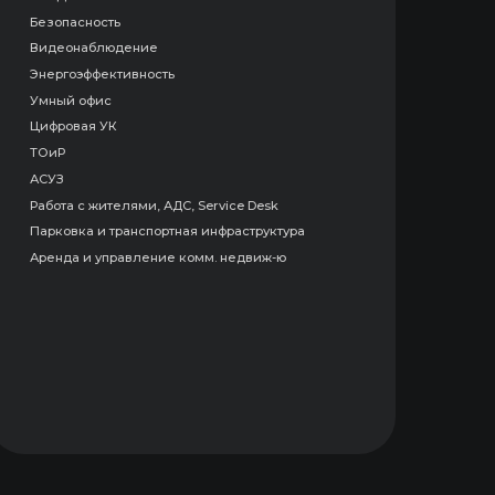
равление комм. недвиж-ю
 ими
ольшинства