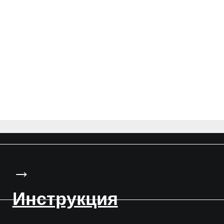
→
П
нструкци
я