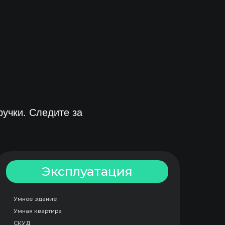
ите за
ксплуатация
е
ира
ь
дение
тивность
елями, АДС, Service Desk
ранспортная инфраструктура