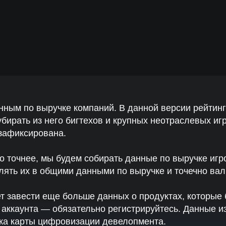
нее, мы будем собирать данные по выручке игроков в лично
 их в общими данными по выручке и точечно валидировать о
сти еще больше данных о продуктах, которые будут учиты
унта — обязательно регистрируйтесь. Данные из личного ка
арты цифровизации девелопмента.
 портала Digital Developer