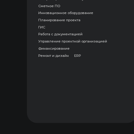
О ПРОЕКТЕ
Этот рейтинг собран по открытым данным 
ограничены, потому что вынуждены убирать
доля выручки именно в проптехе не зафик