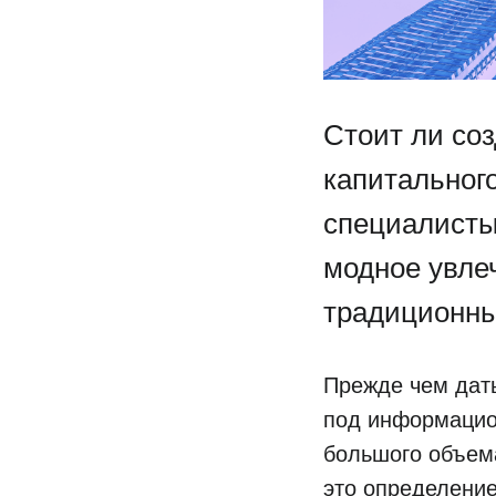
Стоит ли со
капитальног
специалисты
модное увлеч
традиционн
Прежде чем дать
под информацио
большого объем
это определение