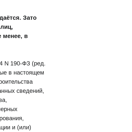
даётся. Зато
 лиц,
 менее, в
4 N 190-ФЗ (ред.
мые в настоящем
роительства
анных сведений,
ва,
нерных
рования,
ции и (или)