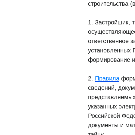
строительства 
1. Застройщик, 
осуществляющее 
ответственное з
установленных 
формирование 
2.
Правила
форм
сведений, доку
представляемых
указанных элек
Российской Феде
документы и ма
тайну.