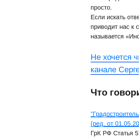
просто.
Если искать отв
приводит нас к с
называется «Ин
Не хочется 
канале Серг
Что говор
"Градостроитель
(ред. от 01.05.2
ГрК РФ Статья 5