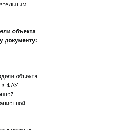
едеральным
ели объекта
у документу:
одели объекта
 в ФАУ
енной
мационной