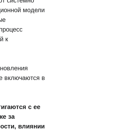
ют системно
ционной модели
ые
 процесс
й к
ановления
ые включаются в
игаются с ее
же за
ости, влиянии