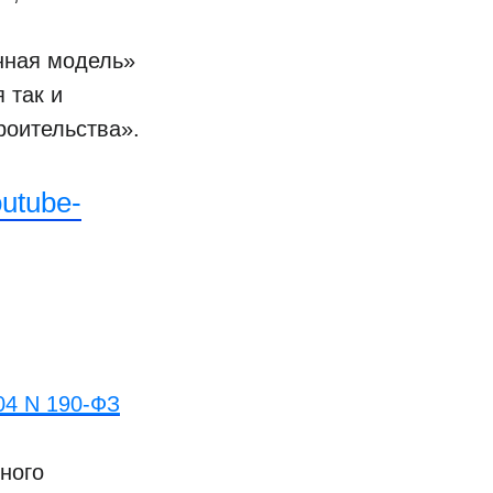
онная модель»
 так и
роительства».
utube-
04 N 190-ФЗ
ного