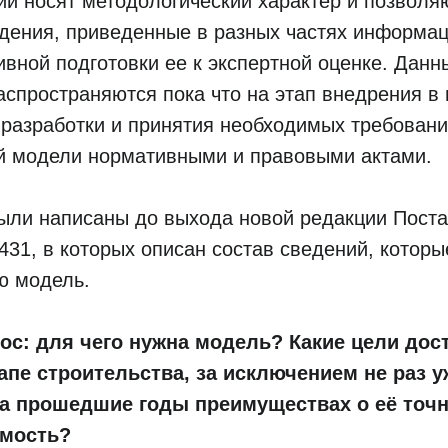
и носят методологический характер и позволя
едения, приведенные в разных частях информа
вной подготовки ее к экспертной оценке. Данн
спространяются пока что на этап внедрения в
 разработки и принятия необходимых требовани
 модели нормативными и правовыми актами.
ыли написаны до выхода новой редакции Пост
431, в которых описан состав сведений, котор
ю модель.
ос: для чего нужна модель? Какие цели дост
пе строительства, за исключением не раз у
за прошедшие годы преимуществах о её точн
имость?