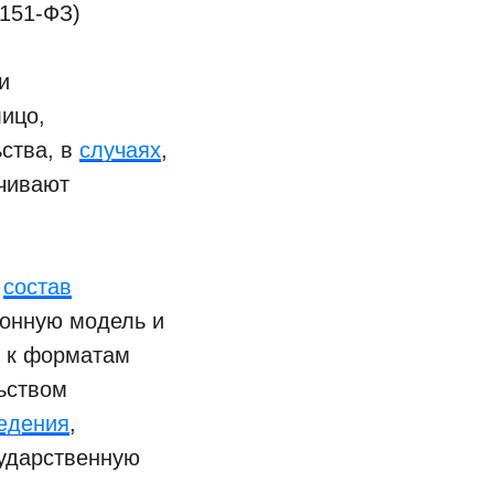
 151-ФЗ)
и
лицо,
ьства, в
случаях
,
чивают
,
состав
ионную модель и
к форматам
ьством
едения
,
ударственную