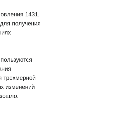
новления 1431,
 для получения
ниях
 пользуются
ания
я трёхмерной
ых изменений
изошло.