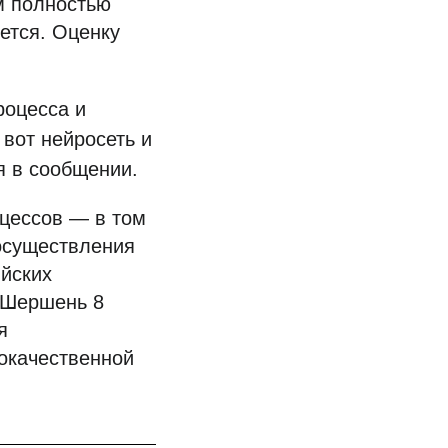
м полностью
ется. Оценку
роцесса и
 вот нейросеть и
я в сообщении.
цессов — в том
осуществления
ийских
«Шершень 8
я
окачественной