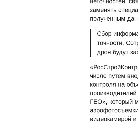
неточностей, св
заменять специа
полученным дан
Сбор информа
точности. Сот
дрон будут з
«РосСтройКонтр
числе путем вн
контроля на объ
производителей
ГЕО», который 
аэрофотосъемки
видеокамерой и