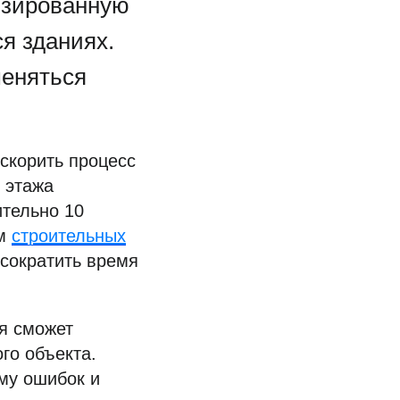
изированную
я зданиях.
меняться
скорить процесс
о этажа
ительно 10
ем
строительных
сократить время
ая сможет
го объекта.
му ошибок и