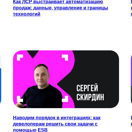
Как ЛСР выстраивает автоматизацию
продаж: данные, управление и границы
технологий
Наводим порядок в интеграциях: как
девелоперам решить свои задачи с
помощью ESB