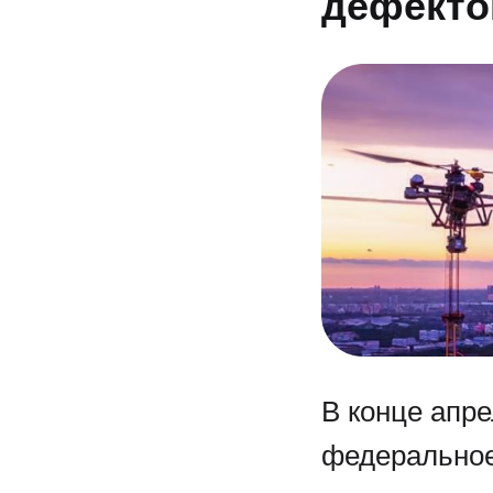
дефекто
В конце апре
федеральное