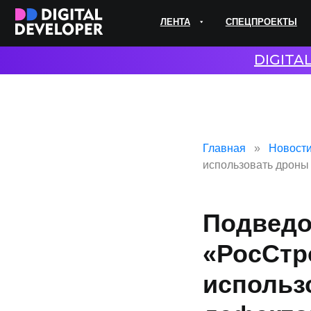
ЛЕНТА
СПЕЦПРОЕКТЫ
ЭКС
DIGITA
Главная
Новост
использовать дроны
Подвед
«РосСтр
использ