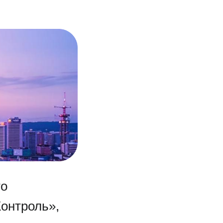
то
онтроль»,