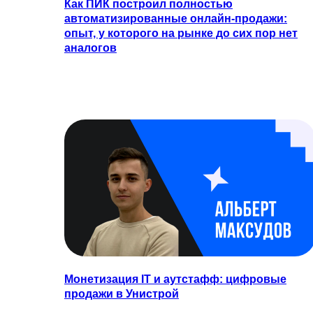
Как ПИК построил полностью
автоматизированные онлайн-продажи:
опыт, у которого на рынке до сих пор нет
аналогов
Монетизация IT и аутстафф: цифровые
продажи в Унистрой