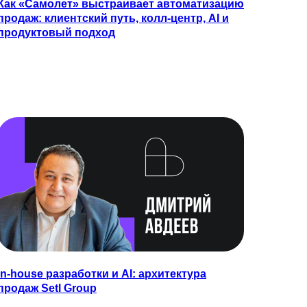
Как «Самолет» выстраивает автоматизацию
продаж: клиентский путь, колл-центр, AI и
продуктовый подход
In-house разработки и AI: архитектура
продаж Setl Group