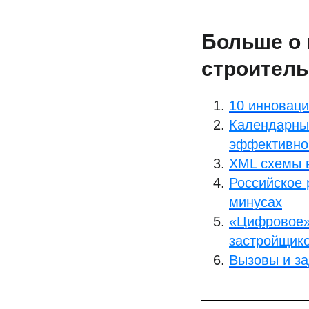
Больше о 
строитель
10 инноваци
Календарный
эффективно
XML схемы в
Российское 
минусах
«Цифровое» 
застройщик
Вызовы и за