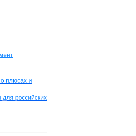
умент
 о плюсах и
й для российских