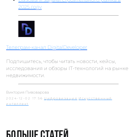
2025 году
Телеграм-канал DigitalDeveloper
Подпишитесь, чтобы читать новости, кейсы,
исследования и обзоры IT-технологий на рынке
недвижимости.
Виктория Пивоварова
2024-12-02 17:56
Цифровизация
Искусственный
интеллект
Больше статей