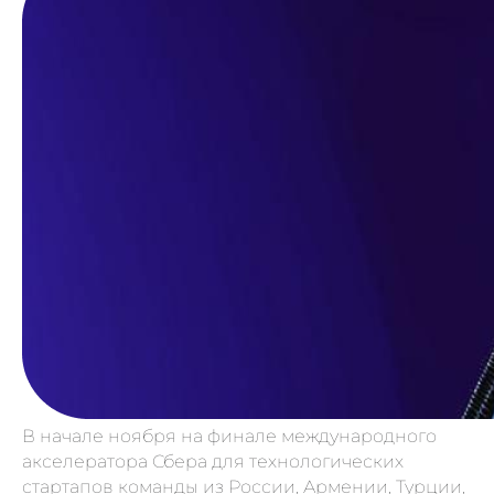
В начале ноября на финале международного
акселератора Сбера для технологических
стартапов команды из России, Армении, Турции,