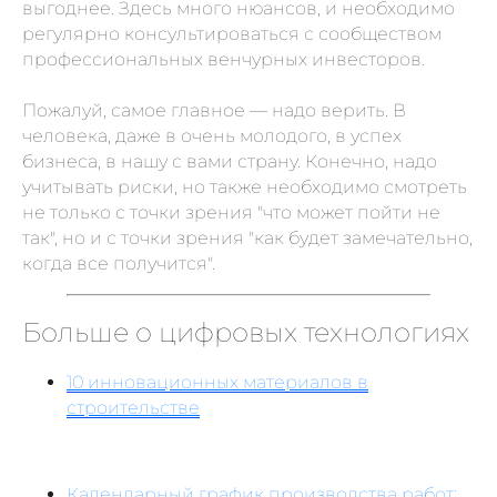
выгоднее. Здесь много нюансов, и необходимо
регулярно консультироваться с сообществом
Связаться с нами:
профессиональных венчурных инвесторов.
HELLO@DIGITALDEVELOPER.RU
БОТ В ТЕЛЕГРАМЕ
Пожалуй, самое главное — надо верить. В
человека, даже в очень молодого, в успех
Подпишитесь на рассылку
бизнеса, в нашу с вами страну. Конечно, надо
о цифровизации
учитывать риски, но также необходимо смотреть
не только с точки зрения "что может пойти не
ПОДПИСАТЬСЯ
так", но и с точки зрения "как будет замечательно,
когда все получится".
Согласие на обработку персональных данных
Политика конфиденциальности
Больше о цифровых технологиях
Согласие на осуществление рекламной рассылки
Оферта
10 инновационных материалов в
© ООО «Цифровые медиаресурсы»,
г. Екатеринбург, ул. Малышева, стр. 53
строительстве
главный эксперт проекта
Календарный график производства работ: