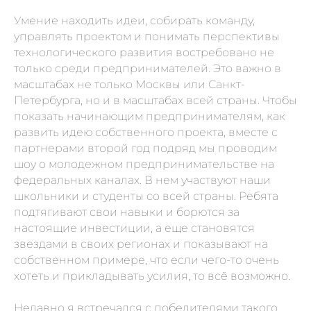
рассылку о PropTech
Умение находить идеи, собирать команду,
управлять проектом и понимать перспективы
технологического развития востребовано не
Чтобы одним из первых узнавать
только среди предпринимателей. Это важно в
о новостях, исследованиях,
кейсах и интересных фактах о
масштабах не только Москвы или Санкт-
буднях цифровизации в России
Петербурга, но и в масштабах всей страны. Чтобы
и мире
показать начинающим предпринимателям, как
развить идею собственного проекта, вместе с
партнерами второй год подряд мы проводим
шоу о молодежном предпринимательстве на
федеральных каналах. В нем участвуют наши
школьники и студенты со всей страны. Ребята
подтягивают свои навыки и борются за
настоящие инвестиции, а еще становятся
ПОДПИСАТЬСЯ
звездами в своих регионах и показывают на
собственном примере, что если чего-то очень
хотеть и прикладывать усилия, то всё возможно.
Недавно я встречался с победителями такого