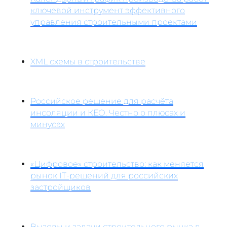
ключевой инструмент эффективного
управления строительными проектами
XML схемы в строительстве
Российское решение для расчёта
инсоляции и КЕО. Честно о плюсах и
минусах
«Цифровое» строительство: как меняется
рынок IT-решений для российских
застройщиков
Вызовы и задачи строительного рынка в