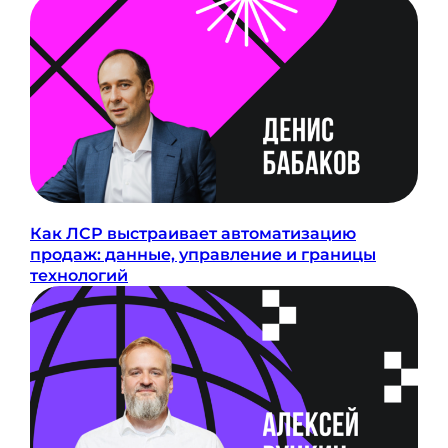
Связаться с нами:
HELLO@DIGITALDEVELOPER.RU
БОТ В ТЕЛЕГРАМЕ
Подпишитесь на рассылку
о цифровизации
ПОДПИСАТЬСЯ
Как ЛСР выстраивает автоматизацию
продаж: данные, управление и границы
Согласие на обработку персональных данных
технологий
Политика конфиденциальности
Согласие на осуществление рекламной
рассылки
Оферта
© ООО «Цифровые медиаресурсы»,
г. Екатеринбург, ул. Малышева, стр. 53
главный эксперт проекта