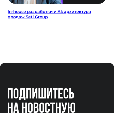
In-house разработки и AI: архитектура
продаж Setl Group