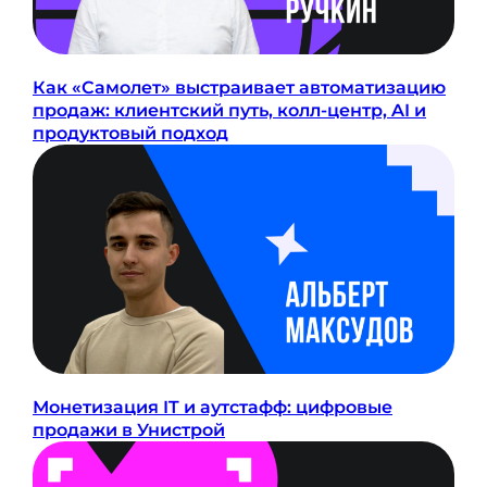
Как «Самолет» выстраивает автоматизацию
продаж: клиентский путь, колл-центр, AI и
продуктовый подход
Монетизация IT и аутстафф: цифровые
продажи в Унистрой