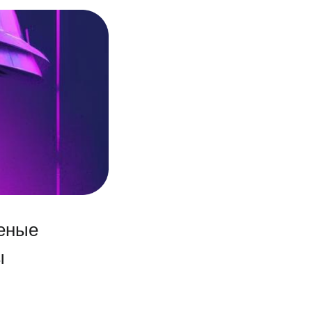
леные
ы