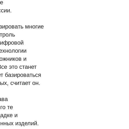
ое
сии.
изировать многие
троль
цифровой
ехнологии
ожников и
се это станет
т базироваться
х, считает он.
ава
го те
адке и
нных изделий.