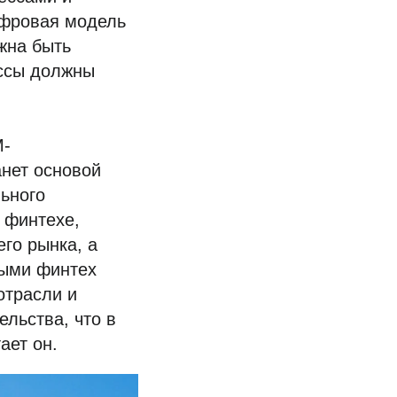
ифровая модель
жна быть
ессы должны
M-
анет основой
ьного
 финтехе,
го рынка, а
рыми финтех
отрасли и
льства, что в
ает он.