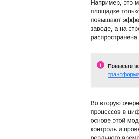
Например, это м
площадке тольк
повышают эффект
заводе, а на стр
распространена 
Повысьте э
трансформ
Во вторую очере
процессов в циф
основе этой мод
контроль и пров
реального време