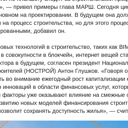
х», — привел примеры глава МАРШ. Сегодня ц
новном на проектировании. В будущем она дол
 на процесс строительства, но для этого проц
ированными, добавил он.
вых технологий в строительство, таких как BI
в совокупности в блокчейн, интернет вещей ст
ктора в будущем, согласен президент Национал
роителей (НОСТРОЙ) Антон Глушков. «Говоря о
ть во внимание ежегодный рост капитализации е
 инноваций в области финансовых услуг, кото
и факторы уже оказывают влияние на смежные 
звитию новых моделей финансирования строите
позволит сохранять доступность жилья», — счит