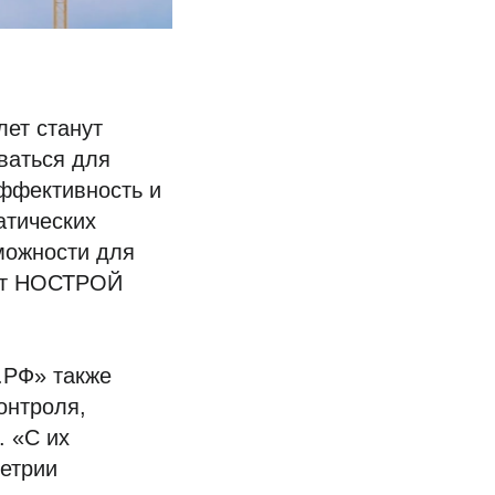
лет станут
ваться для
эффективность и
атических
можности для
ент НОСТРОЙ
.РФ» также
онтроля,
. «С их
етрии