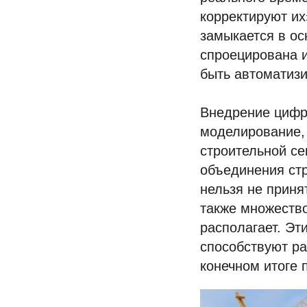
корректируют и
замыкается в ос
спроецирована и
быть автоматиз
Внедрение цифро
моделирование, 
строительной се
объединения ст
нельзя не приня
также множество
располагает. Эт
способствуют ра
конечном итоге 