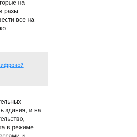
оторые на
в разы
ести все на
ко
цифровой
тельных
ь здания, и на
тельство,
та в режиме
ессами и