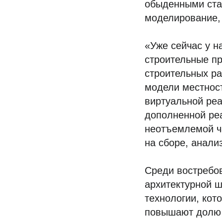
обыденными ста
моделирование,
«Уже сейчас у н
строительные п
строительных р
модели местност
виртуальной реа
дополненной реа
неотъемлемой ча
на сборе, анали
Среди востребов
архитектурной 
технологии, кот
повышают долю 