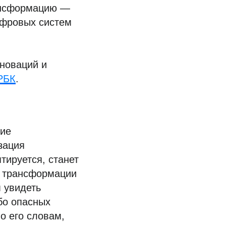
рансформацию —
ифровых систем
нноваций и
РБК
.
тие
зация
птируется, станет
й трансформации
 увидеть
бо опасных
о его словам,