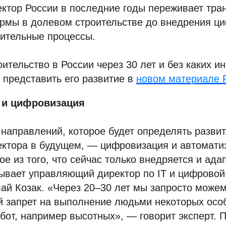
ектор России в последние годы переживает т
ормы в долевом строительстве до внедрения ц
оительные процессы.
оительство в России через 30 лет и без каких и
представить его развитие в
новом материале 
 и цифровизация
направлений, которое будет определять разви
ектора в будущем, — цифровизация и автомати
е из того, что сейчас только внедряется и ада
зывает управляющий директор по IТ и цифрово
й Козак. «Через 20–30 лет мы запросто можем
й запрет на выполнение людьми некоторых осо
бот, например высотных», — говорит эксперт. П