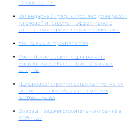
строительстве
Календарный график производства работ:
ключевой инструмент эффективного
управления строительными проектами
XML схемы в строительстве
Российское решение для расчёта
инсоляции и КЕО. Честно о плюсах и
минусах
«Цифровое» строительство: как меняется
рынок IT-решений для российских
застройщиков
Вызовы и задачи строительного рынка в
2025 году