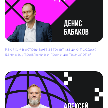
Оферта
© ООО «Цифровые медиаресурсы»,
г. Екатеринбург, ул. Малышева, стр. 53
главный эксперт проекта
Как ЛСР выстраивает автоматизацию продаж:
данные, управление и границы технологий