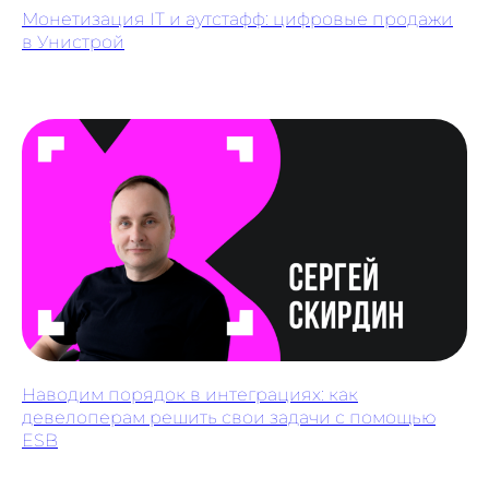
Монетизация IT и аутстафф: цифровые продажи
в Унистрой
Наводим порядок в интеграциях: как
девелоперам решить свои задачи с помощью
ESB