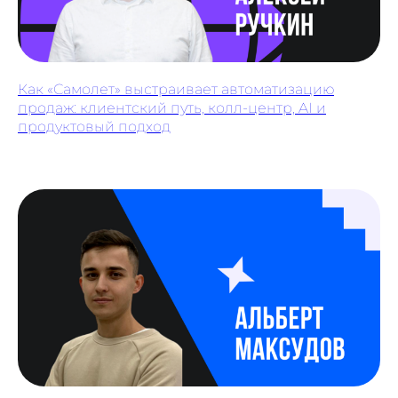
Как «Самолет» выстраивает автоматизацию
продаж: клиентский путь, колл-центр, AI и
продуктовый подход