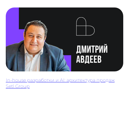
In-house разработки и AI: архитектура продаж
Setl Group