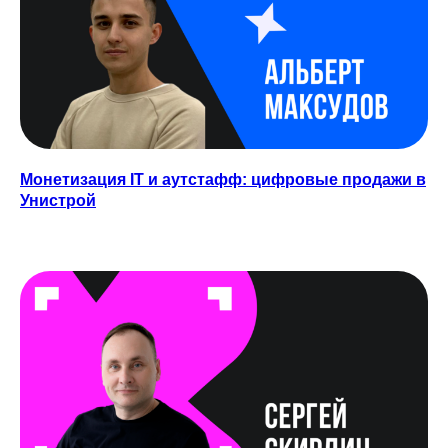
ПОДПИСАТЬСЯ
Монетизация IT и аутстафф: цифровые продажи в
Унистрой
TELEGRAM
YOUTUBE
ПОДКАСТЫ