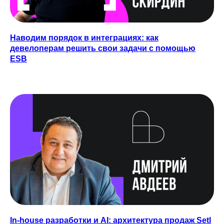
MAX
Наводим порядок в интеграциях: как
девелоперам решить свои задачи с помощью
ВКОНТАКТЕ
ESB
Связаться с нами:
HELLO@DIGITALDEVELOPER.RU
БОТ В ТЕЛЕГРАМЕ
Подпишитесь на рассылку
о цифровизации
ПОДПИСАТЬСЯ
Согласие на обработку персональных данных
Политика конфиденциальности
Согласие на осуществление рекламной
In-house разработки и AI: архитектура продаж Setl
рассылки