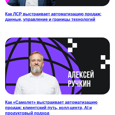
Как ЛСР выстраивает автоматизацию продаж:
данные, управление и границы технологий
TELEGRAM
YOUTUBE
ПОДКАСТЫ
Как «Самолет» выстраивает автоматизацию
MAX
продаж: клиентский путь, колл-центр, AI и
продуктовый подход