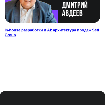
In-house разработки и AI: архитектура продаж Setl
Group