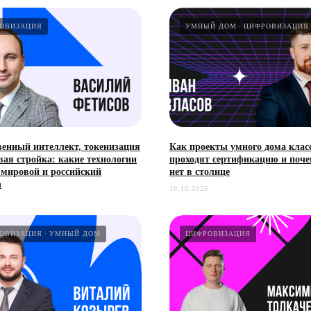
ОВИЗАЦИЯ
УМНЫЙ ДОМ
ЦИФРОВИЗАЦИЯ
венный интеллект, токенизация
Как проекты умного дома клас
вая стройка: какие технологии
проходят сертификацию и поче
 мировой и российский
нет в столице
h
10.10.2025
ОВИЗАЦИЯ
УМНЫЙ ДОМ
ЦИФРОВИЗАЦИЯ