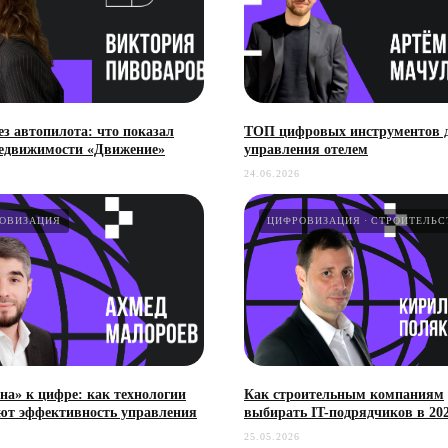
з автопилота: что показал
ТОП цифровых инструментов 
едвижимости «Движение»
управления отелем
24.06.2026
ОВИЗАЦИЯ
ЦИФРОВИЗАЦИЯ
СТРОИТЕЛЬС
на» к цифре: как технологии
Как строительным компаниям
т эффективность управления
выбирать IT-подрядчиков в 202
25.05.2026