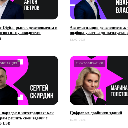
т Digital рынок девелопмента в
Автоматизация девелопмента: 
огноз от руководителя
подбора участка до эксплуатац
в
12.02.2026
ОВИЗАЦИЯ
ЦИФРОВИЗАЦИЯ
 порядок в интеграциях: как
Цифровые двойники зданий
рам решить свои задачи с
15.01.2026
ю ESB