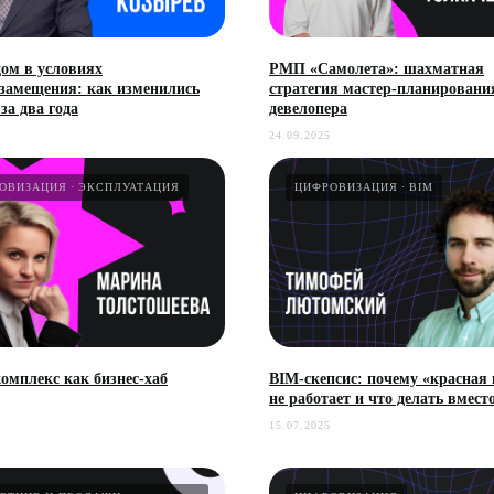
ом в условиях
РМП «Самолета»: шахматная
замещения: как изменились
стратегия мастер-планировани
за два года
девелопера
24.09.2025
ОВИЗАЦИЯ
ЭКСПЛУАТАЦИЯ
ЦИФРОВИЗАЦИЯ
BIM
КЕЙСЫ
СПЕЦПРОЕКТЫ
О ПРОЕКТЕ
омплекс как бизнес-хаб
BIM-скепсис: почему «красная
не работает и что делать вместо
СТАТЬИ
РЕШЕНИЯ
МЕРОПРИЯТИЯ
15.07.2025
НОВОСТИ
ИНТЕГРАТОРЫ
ОБЗОРЫ