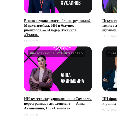
Рынок недвижимости без посредников?
Искусст
Маркетплейсы, ИИ и будущее
меняет 
риелторов — Ильдар Хусаинов,
будущем
«Этажи»
15.12.2025
19.12.2025
ЦИФРОВИЗАЦИЯ
СТРОИТЕЛЬСТВО
ЦИФР
ИИ вместо сотрудников: как «Самолет»
ИИ брос
перестраивает девелопмент — Анна
и рынку
Акиньшина, ГК «Самолет»
03.12.2025
05.12.2025