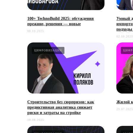
100+ TechnoBuild 2025: обсуждения
Умный д
прежние, решения — новые
импорто
подходы 
08.10.2025
02.10.2025
ЦИФРОВИЗАЦИЯ
ЦИФР
СОТРУДНИЧЕСТВО
Строительство без сюрпризов: как
Жилой к
предиктивная аналитика снижает
29.07.2025
МЕДИАКИТ
риски и затраты на стройке
18.08.2025
Портал о цифровизации
КОНСАЛТИНГ
недвижимости