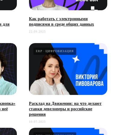
Как работать с электронными
я для
подписями в среде общих данных
22.09.2025
ERP
ЦИФРОВИЗАЦИЯ
 кнопка»
Расклад на Движении: на что делают
 неё
ставки девелоперы и российские
решения
10.07.2025
главный эксперт проекта