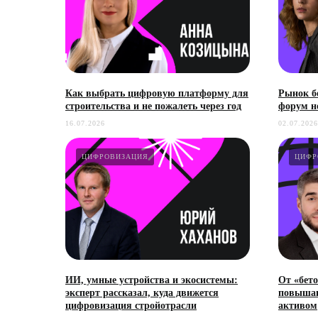
Как выбрать цифровую платформу для
Рынок бе
строительства и не пожалеть через год
форум н
16.07.2026
02.07.2026
ЦИФРОВИЗАЦИЯ
ЦИФР
ИИ, умные устройства и экосистемы:
От «бето
эксперт рассказал, куда движется
повышаю
цифровизация стройотрасли
активом