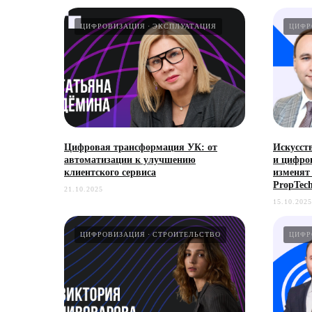
ЦИФРОВИЗАЦИЯ
ЭКСПЛУАТАЦИЯ
ЦИФР
Цифровая трансформация УК: от
Искусст
автоматизации к улучшению
и цифро
клиентского сервиса
изменят
PropTec
21.10.2025
15.10.2025
ЦИФРОВИЗАЦИЯ
СТРОИТЕЛЬСТВО
ЦИФР