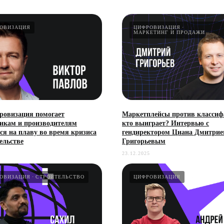
ОВИЗАЦИЯ
ЦИФРОВИЗАЦИЯ
МАРКЕТИНГ И ПРОДАЖИ
ровизация помогает
Маркетплейсы против классиф
икам и производителям
кто выиграет? Интервью с
ся на плаву во время кризиса
гендиректором Циана Дмитри
ельстве
Григорьевым
23.12.2025
ОВИЗАЦИЯ
СТРОИТЕЛЬСТВО
ЦИФРОВИЗАЦИЯ