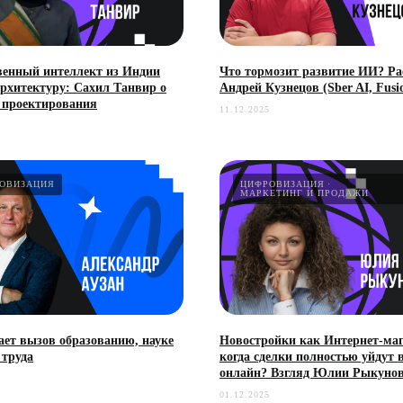
венный интеллект из Индии
Что тормозит развитие ИИ? Ра
архитектуру: Сахил Танвир о
Андрей Кузнецов (Sber AI, Fusi
 проектирования
11.12.2025
ОВИЗАЦИЯ
ЦИФРОВИЗАЦИЯ
МАРКЕТИНГ И ПРОДАЖИ
ает вызов образованию, науке
Новостройки как Интернет-маг
 труда
когда сделки полностью уйдут 
онлайн? Взгляд Юлии Рыкунов
01.12.2025