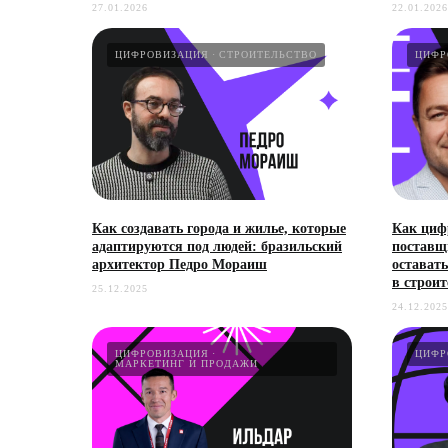
27.01.2026
22.01.2026
ЦИФРОВИЗАЦИЯ
СТРОИТЕЛЬСТВО
ЦИФР
Как создавать города и жилье, которые
Как циф
адаптируются под людей: бразильский
поставщ
архитектор Педро Мораиш
оставать
в строит
25.12.2025
24.12.2025
ЦИФРОВИЗАЦИЯ
ЦИФР
МАРКЕТИНГ И ПРОДАЖИ