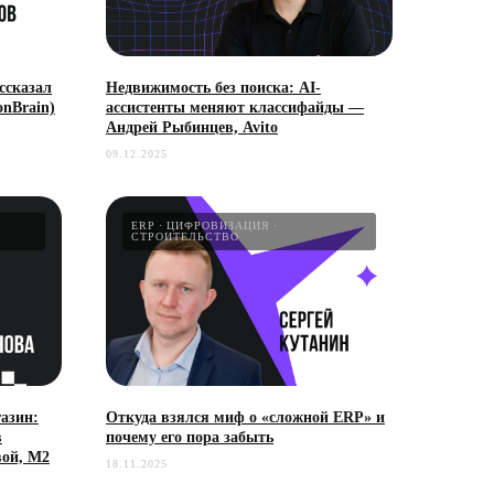
ссказал
Недвижимость без поиска: AI-
onBrain)
ассистенты меняют классифайды —
Андрей Рыбинцев, Avito
09.12.2025
ERP
ЦИФРОВИЗАЦИЯ
СТРОИТЕЛЬСТВО
азин:
Откуда взялся миф о «сложной ERP» и
в
почему его пора забыть
ой, М2
18.11.2025