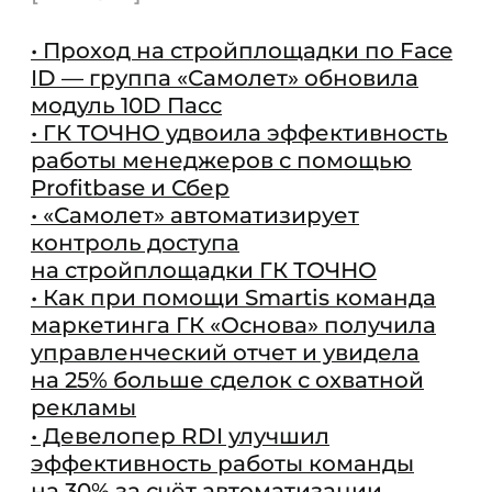
Связаться с нами:
HELLO@DIGITALDEVELOPER.RU
БОТ В ТЕЛЕГРАМЕ
Подпишитесь на рассылку о цифровизации
ПОДПИСАТЬСЯ
Согласие на обработку персональных данных
Политика конфиденциальности
Оферта
Согласие на осуществление рекламной
рассылки
© ООО «Цифровые медиаресурсы»,
г. Екатеринбург, ул. Малышева, стр. 53
главный эксперт проекта