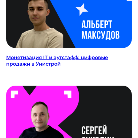
ПОДПИСАТЬСЯ
Монетизация IT и аутстафф: цифровые
продажи в Унистрой
TELEGRAM
YOUTUBE
ПОДКАСТЫ