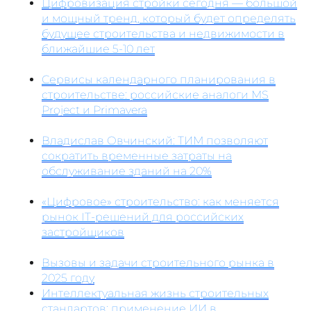
Цифровизация стройки сегодня — большой
и мощный тренд, который будет определять
будущее строительства и недвижимости в
ближайшие 5-10 лет
Сервисы календарного планирования в
строительстве: российские аналоги MS
Project и Primavera
Владислав Овчинский: ТИМ позволяют
сократить временные затраты на
обслуживание зданий на 20%
«Цифровое» строительство: как меняется
рынок IT-решений для российских
застройщиков
Вызовы и задачи строительного рынка в
2025 году
Интеллектуальная жизнь строительных
стандартов: применение ИИ в