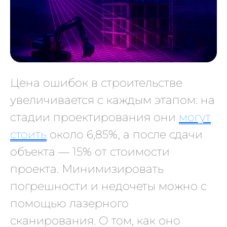
Цена ошибок в строительстве
увеличивается с каждым этапом: на
стадии проектирования они
могут
стоить
около 6,85%, а после сдачи
объекта — 15% от стоимости
проекта. Минимизировать
погрешности и недочеты можно с
помощью лазерного
сканирования. О том, как оно