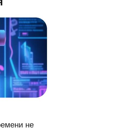
я
ремени не