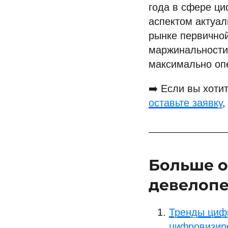
года в сфере ц
аспектом актуал
рынке первичной
маржинальности 
максимально опе
➡️ Если вы хоти
оставьте заявку
,
Больше о
девелоп
Тренды цифр
цифровизир