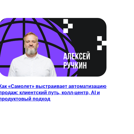
Как «Самолет» выстраивает автоматизацию
продаж: клиентский путь, колл-центр, AI и
продуктовый подход