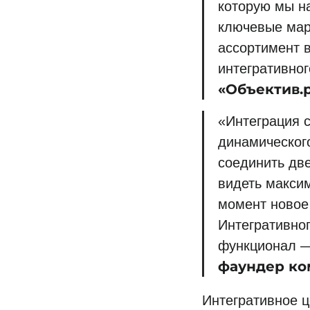
которую мы н
ключевые мар
ассортимент в
интегративно
«Объектив.
«Интеграция 
динамическог
соединить дв
видеть макси
момент новое
Интегративно
функционал —
фаундер ко
Интегративное ц