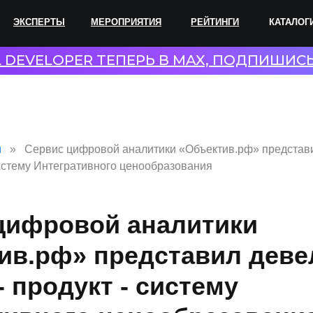
ПЕРТЫ
МЕРОПРИЯТИЯ
РЕЙТИНГИ
КАТАЛОГИ
СОТР
L DEVELOPER ТЕПЕРЬ В MAX, ПОДПИШИС
и
Сервис цифровой аналитики «Объектив.рф» представ
 систему Интегративного ценообразования
цифровой аналитики
ив.рф» представил дев
- продукт - систему