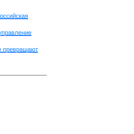
российская
 управление
ше превращают