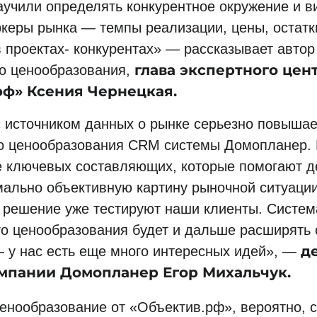
аучили определять конкурентное окружение и в
керы рынка — темпы реализации, цены, остатк
 проектах- конкурентах» — рассказывает автор
глава экспертного цен
го ценообразования,
рф» Ксения Чернецкая.
с источником данных о рынке серьезно повышае
о ценообразования CRM системы Домопланер. 
е ключевых составляющих, которые помогают д
мально объективную картину рыночной ситуаци
 решение уже тестируют наши клиенты. Систем
го ценообразования будет и дальше расширять 
де
 у нас есть еще много интересных идей», —
мпании Домопланер Егор Михальчук.
енообразование от «Объектив.рф», вероятно, 