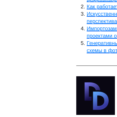
Как работае
Искусственн
перспектива
Импортозаме
проектами 
Генеративны
схемы в фо