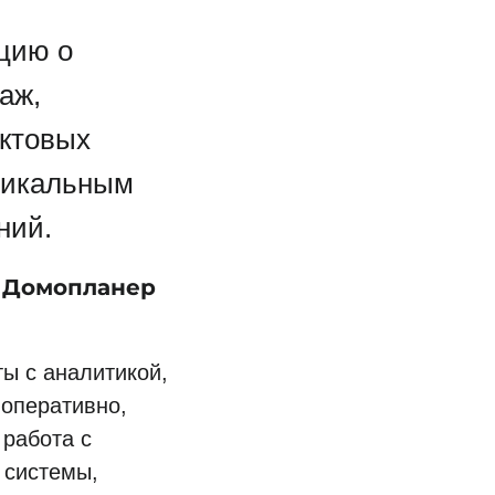
цию о
аж,
уктовых
уникальным
ний.
Домопланер
ы
ы с аналитикой,
 оперативно,
 работа с
 системы,