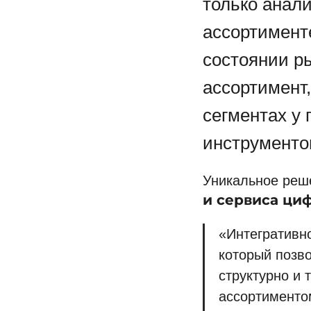
только анал
ассортимент
состоянии р
ассортимент,
сегментах у 
инструменто
Уникальное реш
и сервиса ци
«Интегративн
который позво
структурно и 
ассортименто