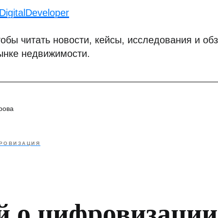
igitalDeveloper
обы читать новости, кейсы, исследования и обз
ынке недвижимости.
рова
РОВИЗАЦИЯ
й о цифровизации