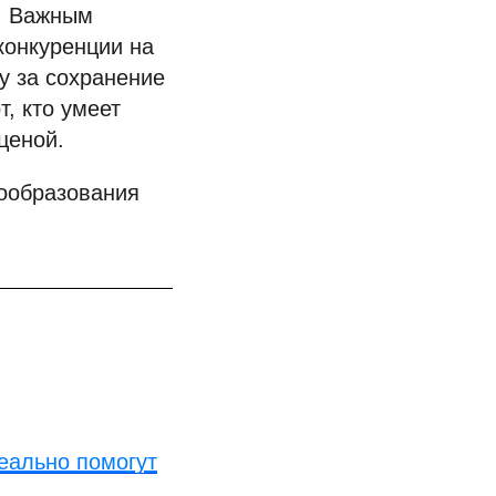
е. Важным
конкуренции на
у за сохранение
т, кто умеет
ценой.
нообразования
еально помогут