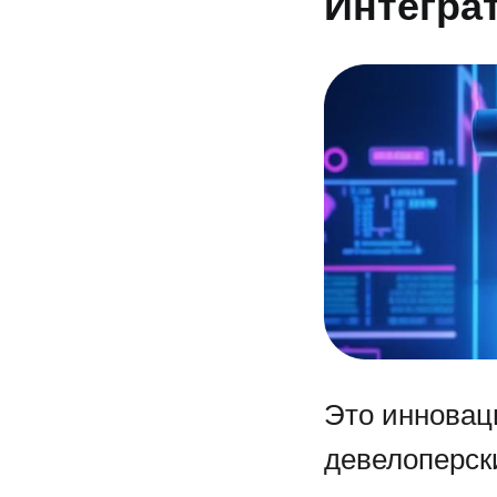
Интегра
Это инновац
девелоперск