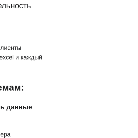
ельность
клиенты
excel и каждый
емам:
ть данные
тера