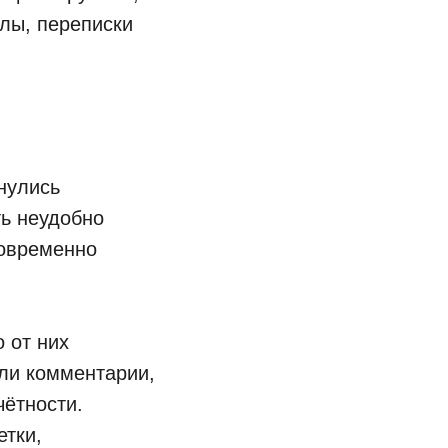
лы, переписки
нулись
ть неудобно
новременно
о от них
или комментарии,
чётности.
етки,