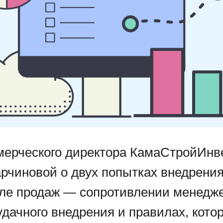
мерческого директора КамаСтройИнв
рчиновой о двух попытках внедрен
еле продаж — сопротивлении менедж
удачного внедрения и правилах, кото