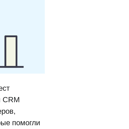
ест
ия CRM
еров,
рые помогли