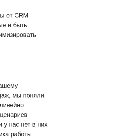
зы от CRM
ые и быть
имизировать
нашему
даж, мы поняли,
 линейно
сценариев
 у нас нет в них
ика работы