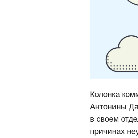
Колонка ком
Антонины Да
в своем отд
причинах не