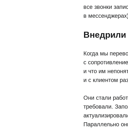
все звонки запи
в мессенджерах)
Внедрили
Когда мы перево
с сопротивление
и что им непоня
и с клиентом ра
Они стали работа
требовали. Запо
актуализировали
Параллельно они