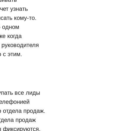
чет узнать
сать кому-то.
б одном
же когда
 руководителя
 с этим.
упать все лиды
 телефонией
о отдела продаж.
отдела продаж
ы фиксируются,