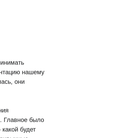
ринимать
ентацию нашему
ась, они
ния
. Главное было
 какой будет