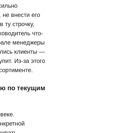
сильно
 не внести его
в ту строчку,
ководитель что-
врале менеджеры
ались клиенты —
пит. Из-за этого
ссортименте.
ию по текущим
веке.
онкретной
шивать