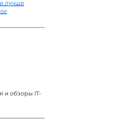
ти лучше
ии
 и обзоры IT-