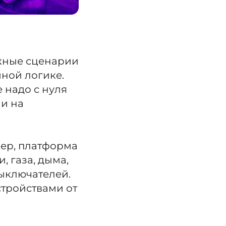
ожные сценарии
иной логике.
 надо с нуля
ни на
лер, платформа
, газа, дыма,
выключателей.
стройствами от