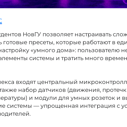
С
удентов НовГУ позволяет настраивать сл
ь готовые пресеты, которые работают в ед
настройку «умного дома»: пользователю не
 элементы системы и тратить много време
лекса входят центральный микроконтрол
также набор датчиков (движения, протечки
пературы) и модули для умных розеток и 
ие системы — упрощенная интеграция с у
одителей.