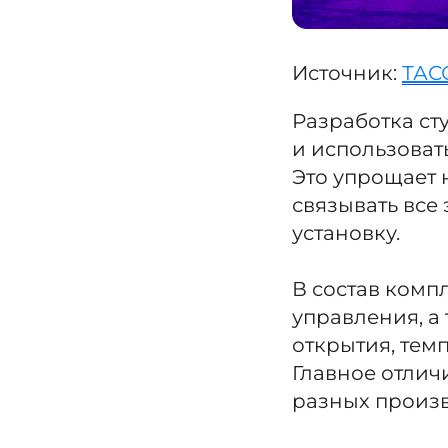
Источник:
ТАС
Разработка ст
и использоват
Это упрощает 
связывать все
установку.
В состав комп
управления, а 
открытия, тем
Главное отлич
разных произв