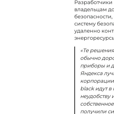
Разработчики 
владельцам до
безопасности,
систему безоп
удаленно кон
энергоресурсы
«Те решения
обычно доро
приборы и д
Яндекса луч
корпорации, 
black идут 
неудобству 
собственное
получили си