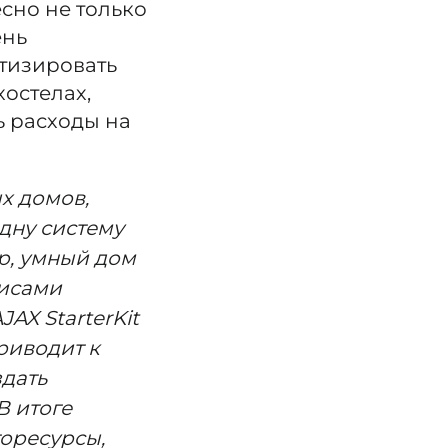
сно не только
ень
атизировать
хостелах,
 расходы на
х домов,
дну систему
р, умный дом
висами
AX StarterKit
риводит к
здать
В итоге
горесурсы,