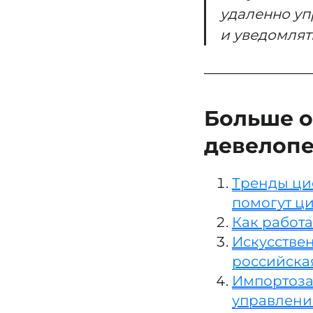
удаленно уп
и уведомлять
Больше о
девелоп
Тренды ци
помогут ц
Как работ
Искусствен
российска
Импортозам
управлени