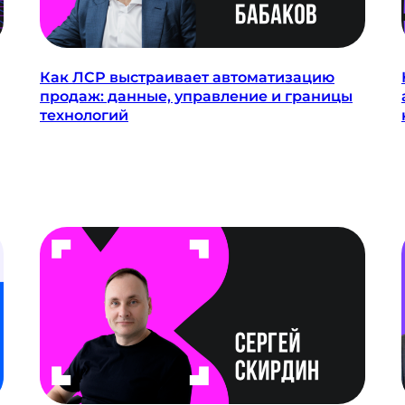
Как ЛСР выстраивает автоматизацию
продаж: данные, управление и границы
технологий