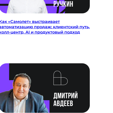
Как «Самолет» выстраивает
автоматизацию продаж: клиентский путь,
колл-центр, AI и продуктовый подход