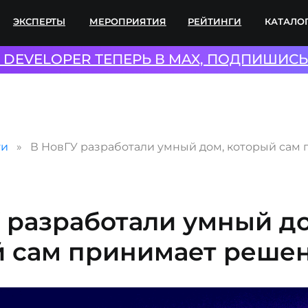
ПЕРТЫ
МЕРОПРИЯТИЯ
РЕЙТИНГИ
КАТАЛОГИ
СОТР
L DEVELOPER ТЕПЕРЬ В MAX, ПОДПИШИСЬ
ти
В НовГУ разработали умный дом, который сам
 разработали умный д
й сам принимает реше