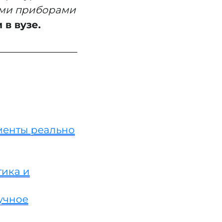
ыми приборами
в вузе.
менты реально
тика и
учное