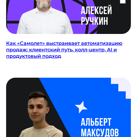
Как «Самолет» выстраивает автоматизацию
продаж: клиентский путь, колл-центр, AI и
продуктовый подход