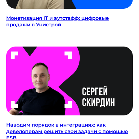
Монетизация IT и аутстафф: цифровые
продажи в Унистрой
Наводим порядок в интеграциях: как
девелоперам решить свои задачи с помощью
ESB