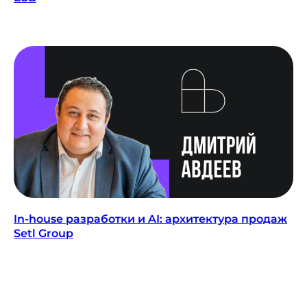
In-house разработки и AI: архитектура продаж
Setl Group