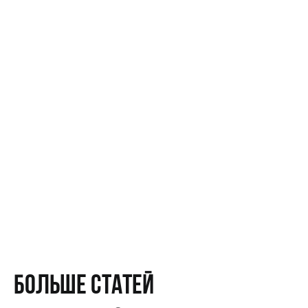
о цифровизации
ПОДПИСАТЬСЯ
Согласие на обработку персональных данных
Политика конфиденциальности
Согласие на осуществление рекламной
рассылки
Оферта
© ООО «Цифровые медиаресурсы»,
г. Екатеринбург, ул. Малышева, стр. 53
главный эксперт проекта
Больше статей