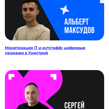
TELEGRAM
Монетизация IT и аутстафф: цифровые
продажи в Унистрой
YOUTUBE
ПОДКАСТЫ
MAX
ВКОНТАКТЕ