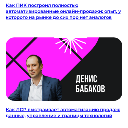
Как ПИК построил полностью
автоматизированные онлайн-продажи: опыт, у
которого на рынке до сих пор нет аналогов
Как ЛСР выстраивает автоматизацию продаж:
Подпишитесь
данные, управление и границы технологий