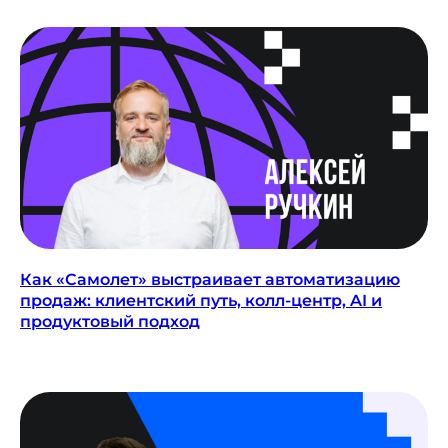
на новостную
рассылку о PropTech
Чтобы одним из первых
узнавать о новостях,
исследованиях, кейсах
и интересных фактах о буднях
цифровизации в России и мире
Как «Самолет» выстраивает автоматизацию
продаж: клиентский путь, колл-центр, AI и
продуктовый подход
ПОДПИСАТЬСЯ