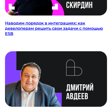
Связаться с нами:
HELLO@DIGITALDEVELOPER.RU
Наводим порядок в интеграциях: как
БОТ В ТЕЛЕГРАМЕ
девелоперам решить свои задачи с помощью
ESB
Подпишитесь на рассылку
о цифровизации
ПОДПИСАТЬСЯ
Согласие на обработку персональных данных
Политика конфиденциальности
Согласие на осуществление рекламной
рассылки
Оферта
© ООО «Цифровые медиаресурсы»,
г. Екатеринбург, ул. Малышева, стр. 53
главный эксперт проекта