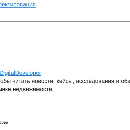
оектирования
igitalDeveloper
обы читать новости, кейсы, исследования и обз
ынке недвижимости.
рова