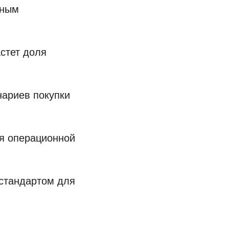
вным
астет доля
нариев покупки
ия операционной
 стандартом для