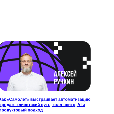
Как «Самолет» выстраивает автоматизацию
продаж: клиентский путь, колл-центр, AI и
продуктовый подход