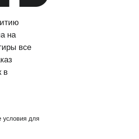
витию
а на
ртиры все
аказ
 в
е условия для