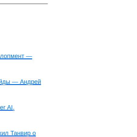
велопмент —
айды — Андрей
r AI,
хил Танвир о