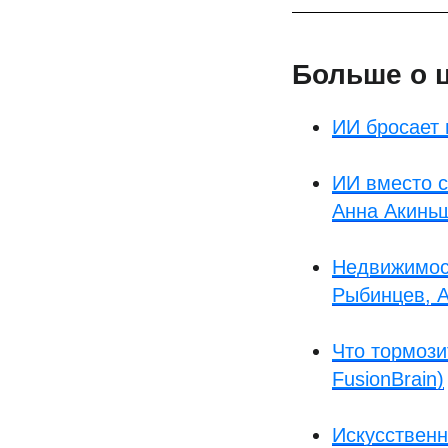
Больше о 
ИИ бросает 
ИИ вместо с
Анна Акинь
Недвижимос
Рыбинцев, A
Что тормози
FusionBrain)
Искусственн