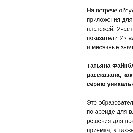
На встрече обс
приложения для
платежей. Участ
показатели УК в
и месячные зна
Татьяна Файнбл
рассказала, ка
серию уникаль
Это образовател
по аренде для 
решения для пок
приемка, а такж