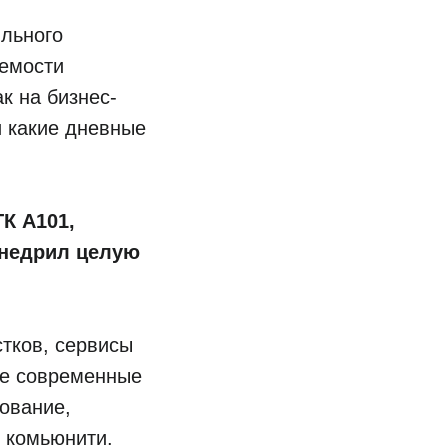
льного
аемости
к на бизнес-
и какие дневные
К А101,
внедрил целую
тков, сервисы
же современные
рование,
 комьюнити.