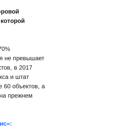
фровой
 которой
 70%
ья не превышает
тов, в 2017
кса и штат
 60 объектов, а
 на прежнем
ис
»: