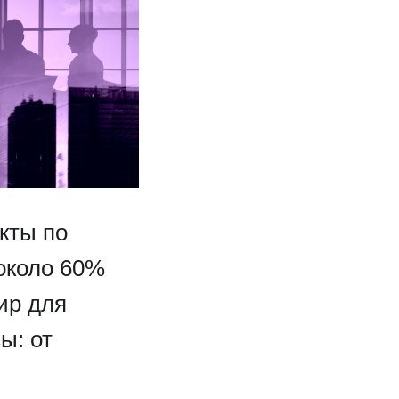
кты по
около 60%
ир для
ы: от