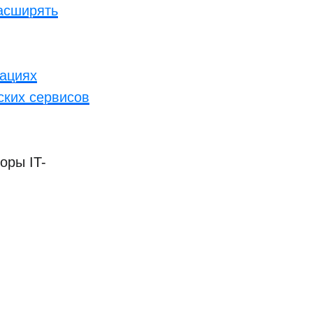
расширять
вациях
ских сервисов
оры IT-