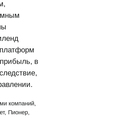
м,
умным
ны
иленд
 платформ
прибыль, в
следствие,
равлении.
ми компаний,
т, Пионер,