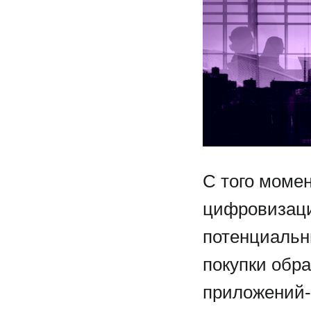
С того моме
цифровизаци
потенциальн
покупки обр
приложений-