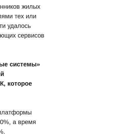
енников жилых
лями тех или
ти удалось
ующих сервисов
ые системы
»
ий
К, которое
-платформы
60%, а время
%.