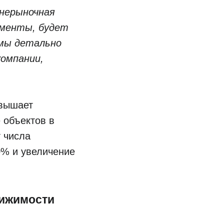
днерыночная
ументы, будет
 мы детально
компании,
овышает
 объектов в
т числа
0% и увеличение
вижимости