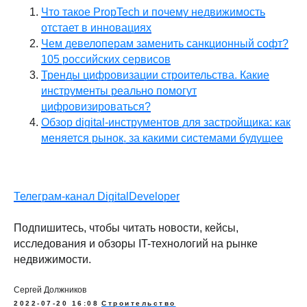
Что такое PropTech и почему недвижимость
ПОДПИСАТЬСЯ
отстает в инновациях
Чем девелоперам заменить санкционный софт?
Согласие на обработку персональных данных
105 российских сервисов
Политика конфиденциальности
Тренды цифровизации строительства. Какие
Согласие на осуществление рекламной
рассылки
инструменты реально помогут
Оферта
цифровизироваться?
© ООО «Цифровые медиаресурсы»,
Обзор digital-инструментов для застройщика: как
г. Екатеринбург, ул. Малышева, стр. 53
меняется рынок, за какими системами будущее
главный эксперт проекта
Телеграм-канал DigitalDeveloper
Подпишитесь, чтобы читать новости, кейсы,
исследования и обзоры IT-технологий на рынке
недвижимости.
Сергей Должников
2022-07-20 16:08
Строительство