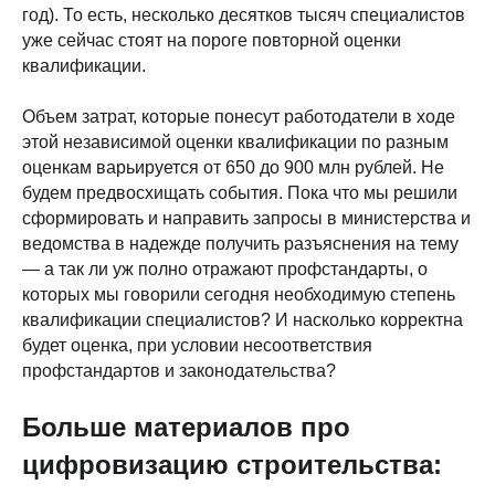
год). То есть, несколько десятков тысяч специалистов
уже сейчас стоят на пороге повторной оценки
YOUTUBE
квалификации.
Объем затрат, которые понесут работодатели в ходе
ПОДКАСТЫ
этой независимой оценки квалификации по разным
оценкам варьируется от 650 до 900 млн рублей. Не
будем предвосхищать события. Пока что мы решили
MAX
сформировать и направить запросы в министерства и
ведомства в надежде получить разъяснения на тему
ВКОНТАКТЕ
— а так ли уж полно отражают профстандарты, о
которых мы говорили сегодня необходимую степень
квалификации специалистов? И насколько корректна
Связаться с нами:
будет оценка, при условии несоответствия
HELLO@DIGITALDEVELOPER.RU
профстандартов и законодательства?
БОТ В ТЕЛЕГРАМЕ
Больше материалов про
Подпишитесь на рассылку
цифровизацию строительства:
о цифровизации