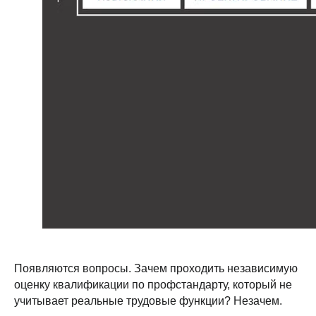
Подпишитесь
на новостную
рассылку о
PropTech
Чтобы одним из первых
узнавать о новостях,
Появляются вопросы. Зачем проходить независимую
исследованиях, кейсах
и интересных фактах о буднях
оценку квалификации по профстандарту, который не
цифровизации в России и мире
учитывает реальные трудовые функции? Незачем.