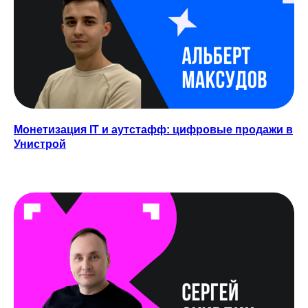
Монетизация IT и аутстафф: цифровые продажи в
Унистрой