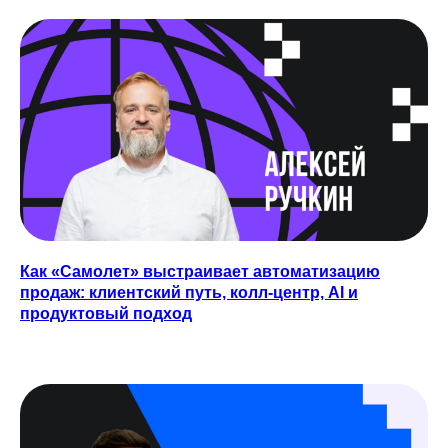
Как «Самолет» выстраивает автоматизацию
продаж: клиентский путь, колл-центр, AI и
продуктовый подход