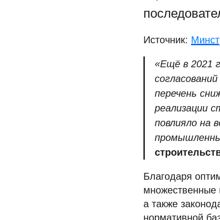
последовател
Источник:
Минст
«Ещё в 2021 
согласований
перечень сниж
реализации с
повлияло на 
промышленных
строительст
Благодаря опти
множественные 
а также законод
нормативной ба