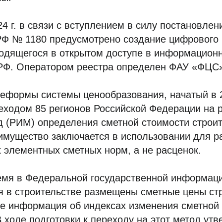
24 г. в связи с вступлением в силу постановлен
РФ № 1180 предусмотрено создание цифрового 
ходящегося в открытом доступе в информацион
РФ. Оператором реестра определен ФАУ «ФЦС
еформы системы ценообразования, начатый в 2
еходом 85 регионов Российской Федерации на р
 (РИМ) определения сметной стоимости строит
имущество заключается в использовании для р
 элементных сметных норм, а не расценок.
емя в Федеральной государственной информац
я в строительстве размещены сметные цены ст
же информация об индексах изменения сметной
В ходе подготовки к переходу на этот метод ут