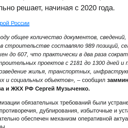
ьно решает, начиная с 2020 года.
рой России
году общее количество документов, сведений,
 в строительстве составляло 989 позиций, с
ен до 607, что практически в два раза сократ
троительных проектов с 2181 до 1300 дней и
возведение жилья, транспортных, инфрастру
 и социальных объектов»,
– сообщил
заммин
ва и ЖКХ РФ Сергей Музыченко.
мизации обязательных требований были устран
противоречия, дублирования, избыточные и ус
ательно обеспечен механизм оперативной акту
зы.