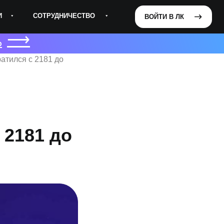
УДНИЧЕСТВО
ВОЙТИ В ЛК
ВОЙТИ В ЛК
⟶
Ь
атился с 2181 до
 2181 до