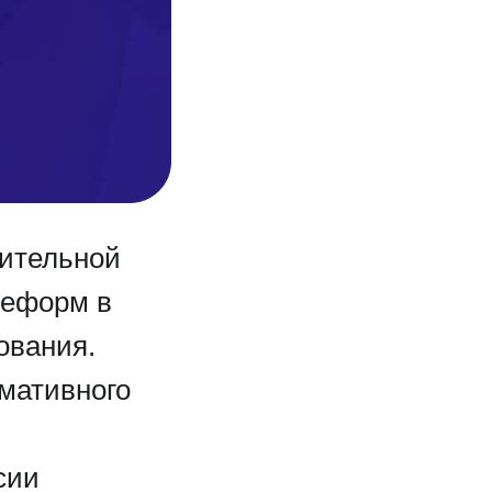
оительной
реформ в
ования.
мативного
сии