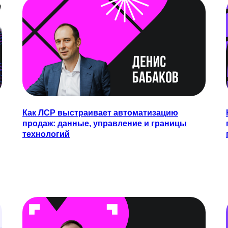
Как ЛСР выстраивает автоматизацию
продаж: данные, управление и границы
технологий