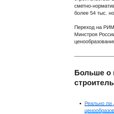
сметно-норматив
более 54 тыс. н
Переход на РИМ
Минстроя России
ценообразования
Больше о 
строитель
Реально ли 
ценообразо