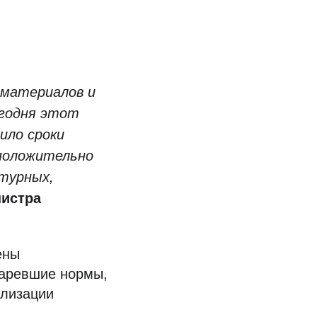
 материалов и
егодня этот
ило сроки
 положительно
ктурных,
истра
ены
таревшие нормы,
ализации