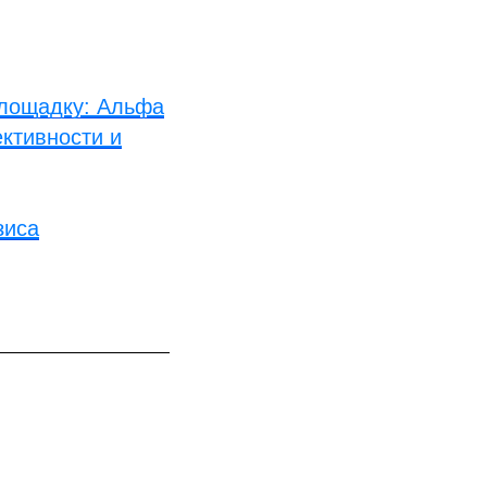
площадку: Альфа
ктивности и
зиса