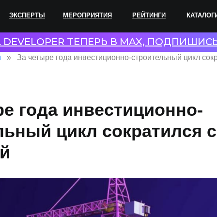
ПЕРТЫ
МЕРОПРИЯТИЯ
РЕЙТИНГИ
КАТАЛОГИ
СОТР
L DEVELOPER ТЕПЕРЬ В MAX, ПОДПИШИС
и
За четыре года инвестиционно-строительный цикл сокр
ре года инвестиционно-
льный цикл сократился с
ей