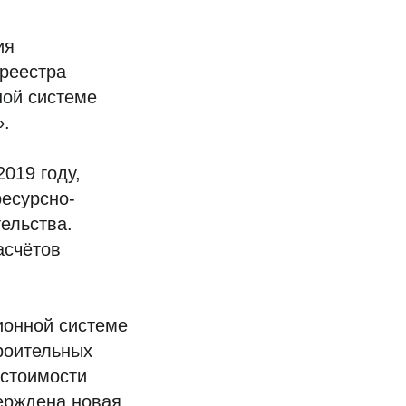
ия
реестра
ной системе
».
019 году,
есурсно-
ельства.
асчётов
ионной системе
роительных
 стоимости
верждена новая