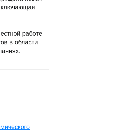
 включающая
естной работе
ов в области
паниях.
амического