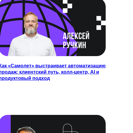
Как «Самолет» выстраивает автоматизацию
продаж: клиентский путь, колл-центр, AI и
продуктовый подход