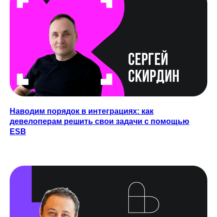
TELEGRAM
YOUTUBE
ПОДКАСТЫ
Наводим порядок в интеграциях: как
девелоперам решить свои задачи с помощью
ESB
MAX
ВКОНТАКТЕ
Связаться с нами:
HELLO@DIGITALDEVELOPER.RU