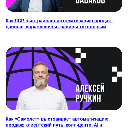
Как ЛСР выстраивает автоматизацию продаж:
данные, управление и границы технологий
Подпишитесь
на новостную
рассылку о
Как «Самолет» выстраивает автоматизацию
PropTech
продаж: клиентский путь, колл-центр, AI и