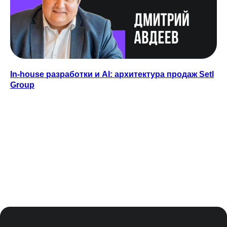
БОТ В ТЕЛЕГРАМЕ
Подпишитесь на рассылку
о цифровизации
ПОДПИСАТЬСЯ
In-house разработки и AI: архитектура продаж Setl
Group
Согласие на обработку персональных данных
Политика конфиденциальности
Согласие на осуществление рекламной
рассылки
Оферта
© ООО «Цифровые медиаресурсы»,
г. Екатеринбург, ул. Малышева, стр. 53
главный эксперт проекта