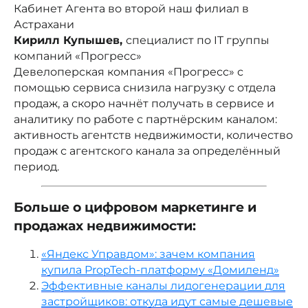
рассылку о
Кабинет Агента во второй наш филиал в
Астрахани
PropTech
Кирилл Купышев,
специалист по IT группы
Чтобы одним из первых
компаний «Прогресс»
узнавать о новостях,
исследованиях, кейсах
Девелоперская компания «Прогресс» с
и интересных фактах о буднях
помощью сервиса снизила нагрузку с отдела
цифровизации в России и мире
продаж, а скоро начнёт получать в сервисе и
аналитику по работе с партнёрским каналом:
активность агентств недвижимости, количество
продаж с агентского канала за определённый
период.
Больше о цифровом маркетинге и
продажах недвижимости:
ПОДПИСАТЬСЯ
«Яндекс Управдом»: зачем компания
купила PropTech-платформу «Домиленд»
Эффективные каналы лидогенерации для
застройщиков: откуда идут самые дешевые