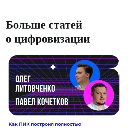
Связаться с нами:
HELLO@DIGITALDEVELOPER.RU
БОТ В ТЕЛЕГРАМЕ
Больше статей
Подпишитесь на рассылку
о цифровизации
о цифровизации
ПОДПИСАТЬСЯ
Согласие на обработку персональных данных
Политика конфиденциальности
Согласие на осуществление рекламной
рассылки
Оферта
© ООО «Цифровые медиаресурсы»,
г. Екатеринбург, ул. Малышева, стр. 53
главный эксперт проекта
Как ПИК построил полностью