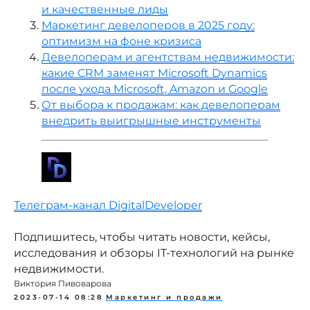
и качественные лиды
Маркетинг девелоперов в 2025 году:
оптимизм на фоне кризиса
Девелоперам и агентствам недвижимости:
какие CRM заменят Microsoft Dynamics
после ухода Microsoft, Amazon и Google
От выбора к продажам: как девелоперам
TELEGRAM
внедрить выигрышные инструменты
YOUTUBE
ПОДКАСТЫ
Телеграм-канал DigitalDeveloper
Подпишитесь, чтобы читать новости, кейсы,
MAX
исследования и обзоры IT-технологий на рынке
недвижимости.
ВКОНТАКТЕ
Виктория Пивоварова
2023-07-14 08:28
Маркетинг и продажи