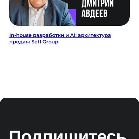
In-house разработки и AI: архитектура
продаж Setl Group