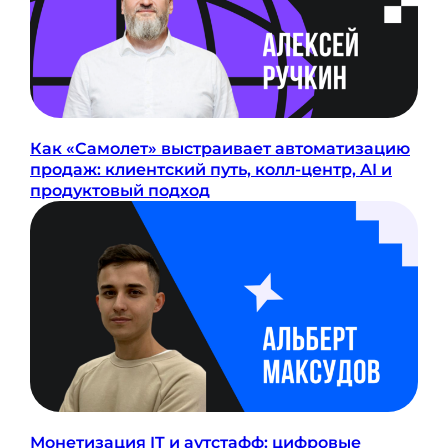
Как «Самолет» выстраивает автоматизацию
продаж: клиентский путь, колл-центр, AI и
продуктовый подход
Монетизация IT и аутстафф: цифровые