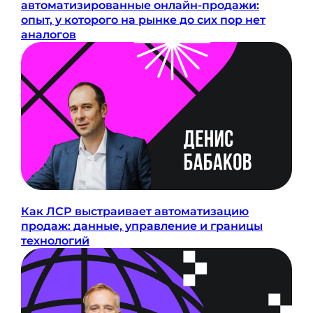
автоматизированные онлайн-продажи:
опыт, у которого на рынке до сих пор нет
аналогов
Как ЛСР выстраивает автоматизацию
продаж: данные, управление и границы
технологий