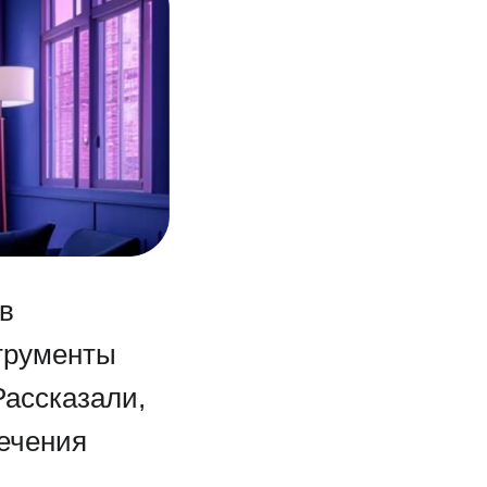
 в
струменты
Рассказали,
лечения