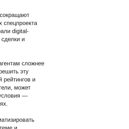
и сокращают
х спецпроекта
ли digital-
 сделки и
 агентам сложнее
решить эту
 рейтингов и
тели, может
 условия —
ях.
оматизировать
теме и