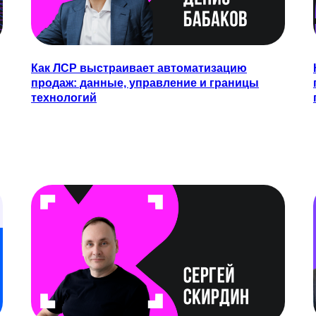
Как ЛСР выстраивает автоматизацию
продаж: данные, управление и границы
технологий