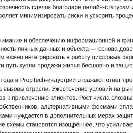
озрачность сделок благодаря онлайн-статусам 
воляет минимизировать риски и ускорить проце
внимание и обеспечению информационной и фи
ность личных данных и объекта — основа дове
ам важно интегрировать в работу цифровые сер
и путь купли-продажи жилья бесшовно и защити
 года в PropTech-индустрии отражают ответ пр
а вызовы отрасли. Ужесточение условий на рын
в к привлечению клиентов. Рост числа сложны
обственников, альтернативными формами опла
ками нуждается в дополнительных мерах защит
е схемы становятся изощрённее, что усиливае