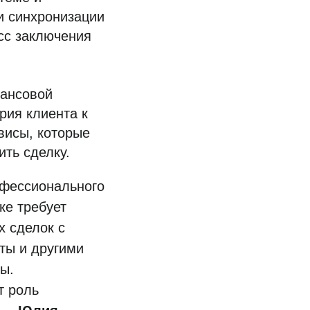
и синхронизации
сс заключения
нансовой
рия клиента к
висы, которые
ть сделку.
офессионального
ке требует
х сделок с
ты и другими
ы.
т роль