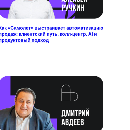
Как «Самолет» выстраивает автоматизацию
продаж: клиентский путь, колл-центр, AI и
продуктовый подход