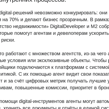
 digital-решений невозможно конкурировать: он
 на 70% и делают бизнес прозрачным. В рамка
ство недвижимости» DigitalDeveloper и М2 собра
торые помогут агентам и девелоперам ускорить
 риски.
о работают с множеством агентств, из-за чего
ые условия или эксклюзивные объекты. Чтобы 
ойщики подключаются к платформам с системой
итикой. С их помощью агент видит свои показа
т и за счёт цифровых метрик получать лучшие
зивам, повышенные комиссии, приоритет в брон
 помощи digital-инструментов агенты могут авт
, хранить все документы и отчёты в единой сис