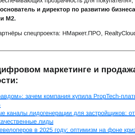
обеспечивающих прозрачность для покупателя»
основатель и директор по развитию бизнес
и М2.
ртнёры спецпроекта: НМаркет.ПРО, RealtyClou
цифровом маркетинге и продаж
сти:
авдом»: зачем компания купила PropTech-пла
»
е каналы лидогенерации для застройщиков: от
качественные лиды
евелоперов в 2025 году: оптимизм на фоне кри