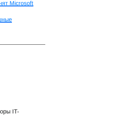
ят Microsoft
шные
оры IT-