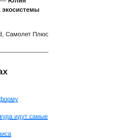
, —
Юлия
а экосистемы
d, Самолет Плюс
ах
тформу
куда идут самые
зиса