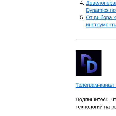
Девелоперам
Dynamics по
От выбора 
инструмент
Телеграм-канал D
Подпишитесь, чт
технологий на р