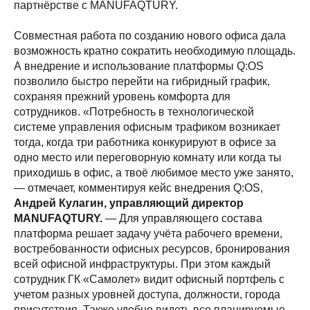
партнёрстве с MANUFAQTURY.
Совместная работа по созданию нового офиса дала
возможность кратно сократить необходимую площадь.
А внедрение и использование платформы Q:OS
позволило быстро перейти на гибридный график,
сохраняя прежний уровень комфорта для
сотрудников. «Потребность в технологической
системе управления офисным трафиком возникает
тогда, когда три работника конкурируют в офисе за
одно место или переговорную комнату или когда ты
приходишь в офис, а твоё любимое место уже занято,
— отмечает, комментируя кейс внедрения Q:OS,
Андрей Кулагин, управляющий директор
MANUFAQTURY.
— Для управляющего состава
платформа решает задачу учёта рабочего времени,
востребованности офисных ресурсов, бронирования
всей офисной инфраструктуры. При этом каждый
сотрудник ГК «Самолет» видит офисный портфель с
учетом разных уровней доступа, должности, города
присутствия. Также удобно видеть все планируемые