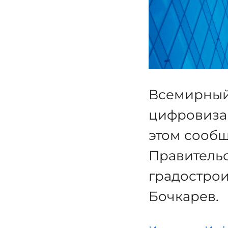
Всемирный
цифровизац
этом сообщ
Правитель
градострои
Бочкарев.