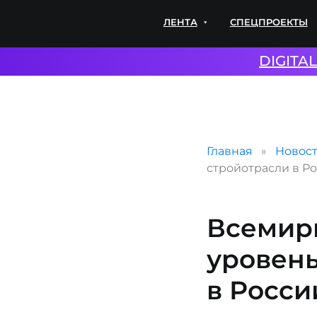
ЛЕНТА
СПЕЦПРОЕКТЫ
ЭКС
DIGITA
Главная
Новос
стройотрасли в Р
Всемир
уровен
в Росси