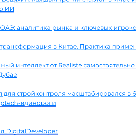
ю ИИ
 ОАЭ: аналитика рынка и ключевых игрок
трансформация в Китае. Практика приме
ный интеллект от Realiste самостоятельно
Дубае
п для стройконтроля масштабировался в 6
optech-единороги
л DigitalDeveloper