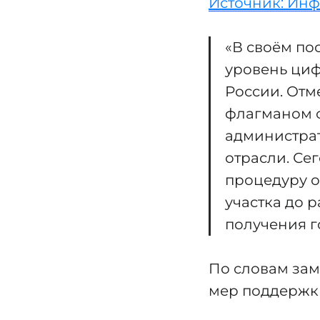
Источник: Ин
«В своём по
уровень циф
России. Отм
флагманом 
администрат
отрасли. Се
процедуру о
участка до 
получения го
По словам зам
мер поддержки