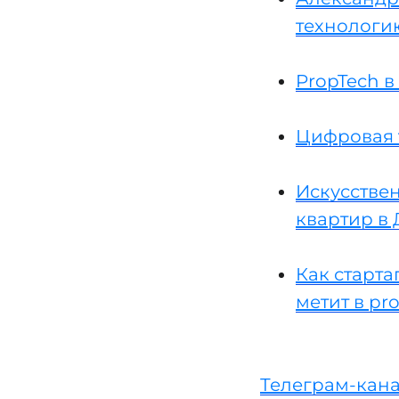
технологи
PropTech в
Цифровая 
Искусствен
квартир в 
Как старта
метит в pr
Телеграм-кана