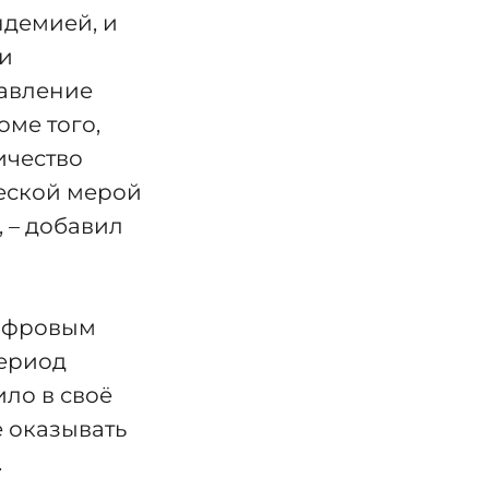
ндемией, и
 и
тавление
оме того,
ичество
еской мерой
 – добавил
цифровым
период
ло в своё
 оказывать
.