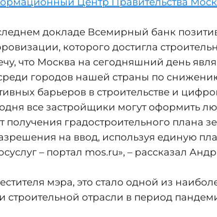
формационный Центр Правительства Мос
следнем докладе Всемирный банк позити
ровизации, которого достигла строительн
ечу, что Москва на сегодняшний день явля
среди городов нашей страны по снижени
ивных барьеров в строительстве и цифр
годня все застройщики могут оформить л
т получения градостроительного плана з
разрешения на ввод, используя единую пл
суслуг – портал mos.ru», – рассказал Анд
естителя мэра, это стало одной из наибо
 строительной отрасли в период пандем