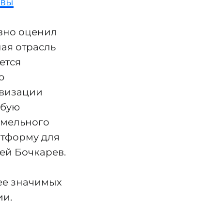
квы
вно оценил
ая отрасль
ется
ю
овизации
юбую
емельного
атформу для
рей Бочкарев.
лее значимых
ии.