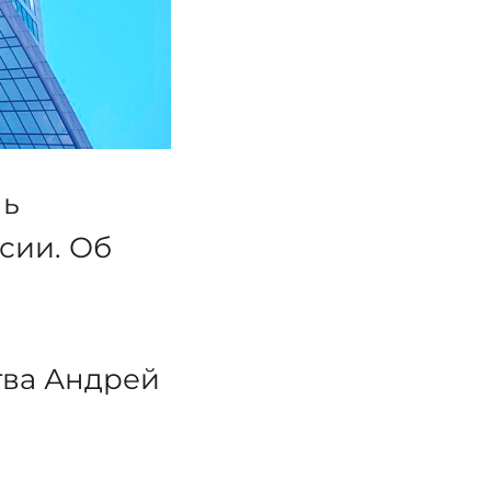
нь
сии. Об
тва Андрей