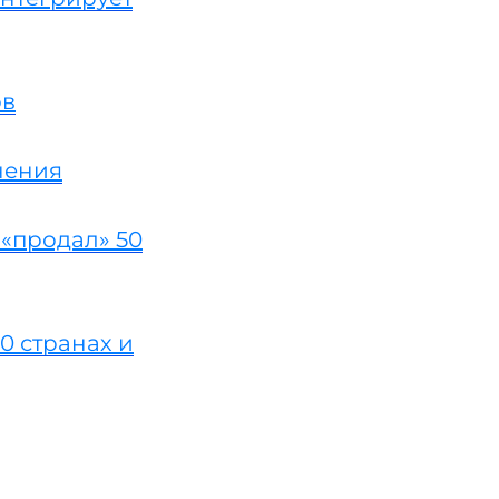
ов
нения
 «продал» 50
0 странах и