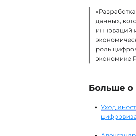
«Разработка
данных, кот
инноваций 
экономическ
роль цифров
экономике Р
Больше о
Уход инос
цифровиз
Александр 