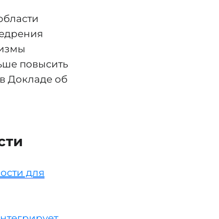
области
недрения
низмы
ьше повысить
 в Докладе об
сти
ости для
интегрирует