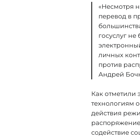
«Несмотря н
перевод в п
большинства
госуслуг не
электронный
личных конт
против расп
Андрей Боч
Как отметили 
технологиям о
действия режи
распоряжение
содействие со