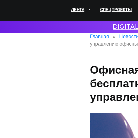
ЛЕНТА
СПЕЦПРОЕКТЫ
ЭКС
DIGITA
Главная
Новост
управлению офисн
Офисная
бесплат
управл