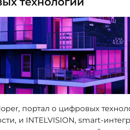
вых технологий
eloper, портал о цифровых технол
ти, и INTELVISION, smart-интег