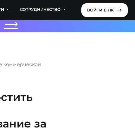
УДНИЧЕСТВО
ВОЙТИ В ЛК
ВОЙТИ В ЛК
⟶
ие коммерческой
остить
ание за