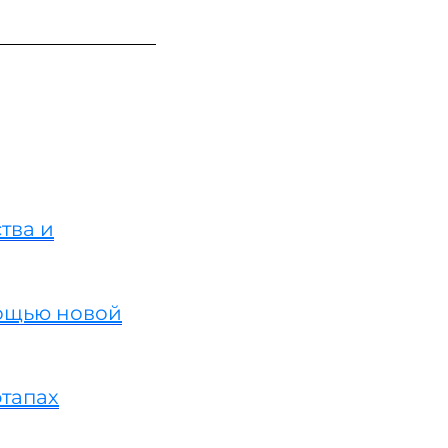
тва и
мощью новой
этапах