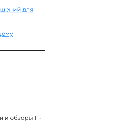
решений для
щему
 и обзоры IT-