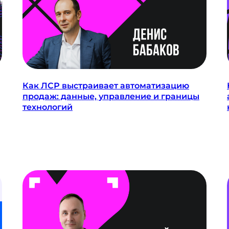
Как ЛСР выстраивает автоматизацию
продаж: данные, управление и границы
технологий