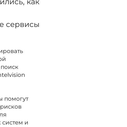
ились, как
е сервисы
ировать
ой
 поиск
telvision
ы помогут
 рисков
ля
 систем и