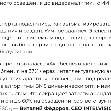
ного освещения до видеоаналитики с ИИ
ксперты поделились, как автоматизировать
здания и создать «Умное здание». Экспер
недрению системы и поделились, как прой
ого выбора сервисов до этапа, на котор
обслуживание.
 проектов класса «A» обеспечивает сниж
бления на 37% через интеллектуальную а
сутствия адаптируют освещение под реал
 а алгоритмы BMS динамически оптимизи
их систем. Это сокращает затраты аренда
ию и до 60% на освещении, соответствуя
ESG», —
Виталий Фёдоров, CEO INTELVISI