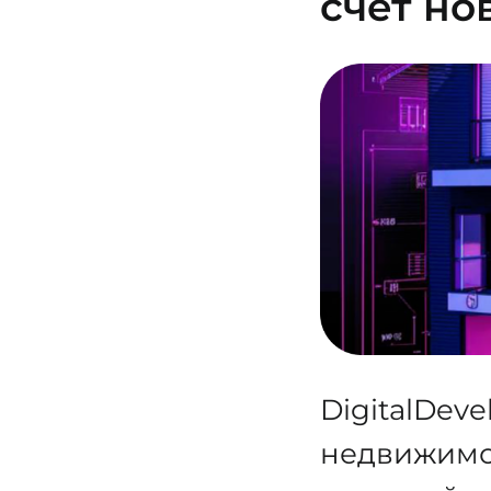
счёт но
DigitalDev
недвижимос