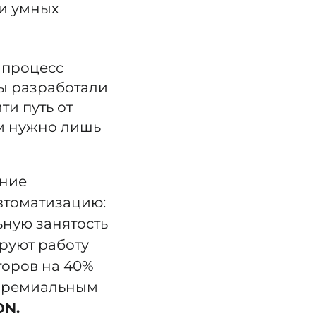
 и умных
 процесс
ты разработали
ти путь от
ом нужно лишь
ение
втоматизацию:
ьную занятость
руют работу
торов на 40%
 премиальным
ON.