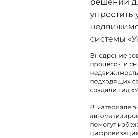
решений дл
упростить
недвижимо
системы «У
Внедрение со
процессы и сн
недвижимостью
подходящих сер
создали гид «
В материале э
автоматизиров
помогут избеж
цифровизации