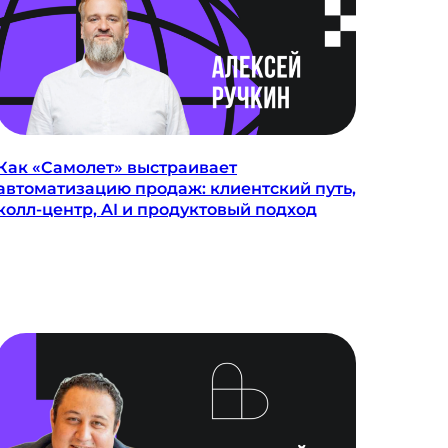
Как «Самолет» выстраивает
автоматизацию продаж: клиентский путь,
колл-центр, AI и продуктовый подход