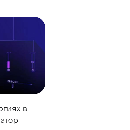
огиях в
ратор