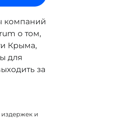
ы компаний
rum о том,
и Крыма,
ы для
ыходить за
а издержек и