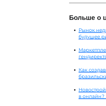
Больше о 
Рынок нед
будущее р
Маркетпле
гендирект
Как создав
бразильск
Новостройк
в онлайн?