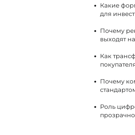
Какие фор
для инвес
Почему ре
выходят н
Как транс
покупател
Почему ко
стандарто
Роль цифр
прозрачно