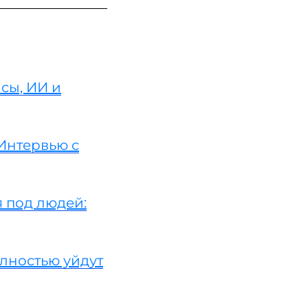
сы, ИИ и
Интервью с
я под людей:
олностью уйдут