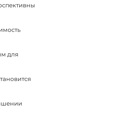
рспективны
имость
ым для
становится
вышении