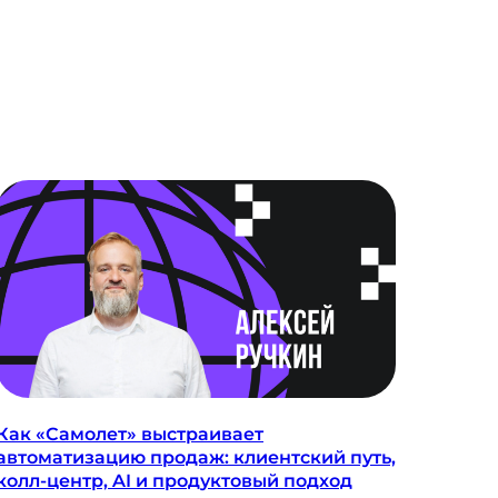
Как «Самолет» выстраивает
автоматизацию продаж: клиентский путь,
колл-центр, AI и продуктовый подход