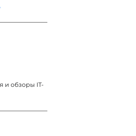
а
 и обзоры IT-