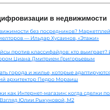
цифровизации в недвижимости
вижимости без посредников? Маркетплей
иелторов — Ильдар Хусаинов, «Этажи»
йсы против классифайдов: кто выиграет? 
ором Циана Дмитрием Григорьевым
ать города и жилье, которые адаптируютс
ий архитектор Педро Мораиш
и как Интернет-магазин: когда сделки п
 Взгляд Юлии Рыкуновой, М2