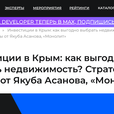
ПЕРТЫ
МЕРОПРИЯТИЯ
РЕЙТИНГИ
КАТАЛОГИ
СОТР
L DEVELOPER ТЕПЕРЬ В MAX, ПОДПИШИС
Инвестиции в Крым: как выгодно выбрать недви
ы от Якуба Асанова, «Монолит»
ции в Крым: как выго
 недвижимость? Страт
от Якуба Асанова, «Мо