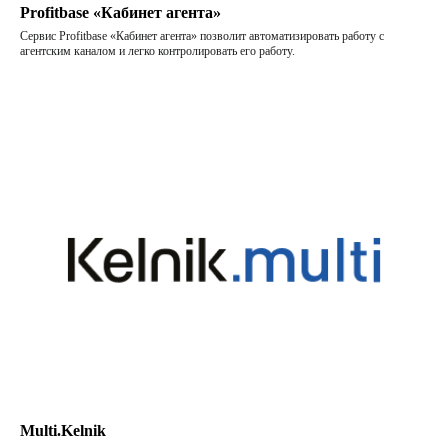
Подпишитесь на рассылку
Profitbase «Кабинет агента»
о цифровизации
Сервис Profitbase «Кабинет агента» позволит автоматизировать работу с
агентским каналом и легко контролировать его работу.
ПОДПИСАТЬСЯ
Согласие на обработку персональных данных
Политика конфиденциальности
Согласие на осуществление рекламной
рассылки
Оферта
© ООО «Цифровые медиаресурсы»,
г. Екатеринбург, ул. Малышева, стр. 53
главный эксперт проекта
Multi.Kelnik