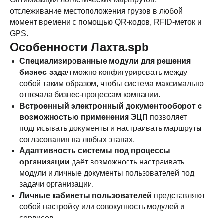
отслеживание местоположения грузов в любой
момент времени с помощью QR-кодов, RFID-меток и
GPS.
Особенности Лахта.spb
Специализированные модули для решения
бизнес-задач
можно конфигурировать между
Подберите IT-
собой таким образом, чтобы система максимально
отвечала бизнес-процессам компании.
решение в
Встроенный электронный документооборот с
возможностью применения ЭЦП
позволяет
PropTech-
подписывать документы и настраивать маршруты
каталоге
согласования на любых этапах.
Адаптивность системы под процессы
ПЕРЕЙТИ В КАТАЛОГ
организации
даёт возможность настраивать
модули и личные документы пользователей под
задачи организации.
Личные кабинеты пользователей
представляют
собой настройку или совокупность модулей и
сервисов.