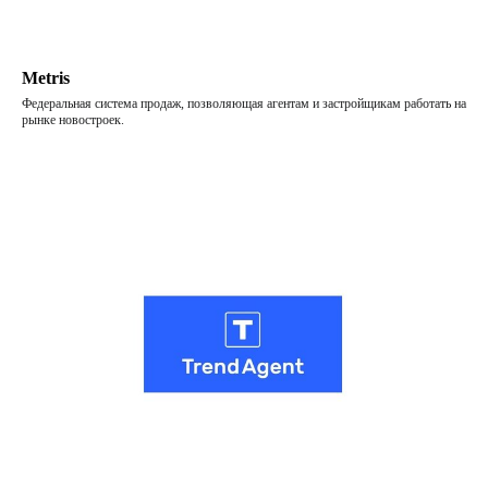
Metris
Федеральная система продаж, позволяющая агентам и застройщикам работать на
рынке новостроек.
Подпишитесь
на новостную
рассылку о
PropTech
Чтобы одним из первых
узнавать о новостях,
исследованиях, кейсах
и интересных фактах о буднях