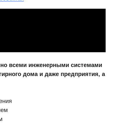
тно всеми инженерными системами
тирного дома и даже предприятия, а
ения
ием
м