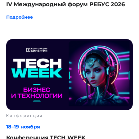
IV Международный форум РЕБУС 2026
Подпишитесь на рассылку о цифровизации
Подробнее
ПОДПИСАТЬСЯ
Согласие на обработку персональных данных
Политика конфиденциальности
Оферта
Согласие на осуществление рекламной
рассылки
© ООО «Цифровые медиаресурсы»,
г. Екатеринбург, ул. Малышева, стр. 53
главный эксперт проекта
Конференция
18–19 ноября
Конференция TECH WEEK