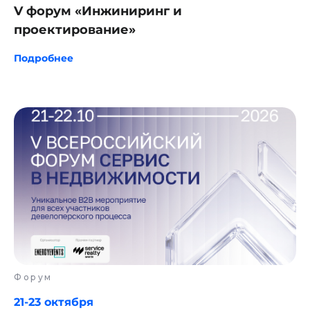
V форум «Инжиниринг и
проектирование»
Подробнее
Подпишитесь
Форум
на новостную
21-23 октября