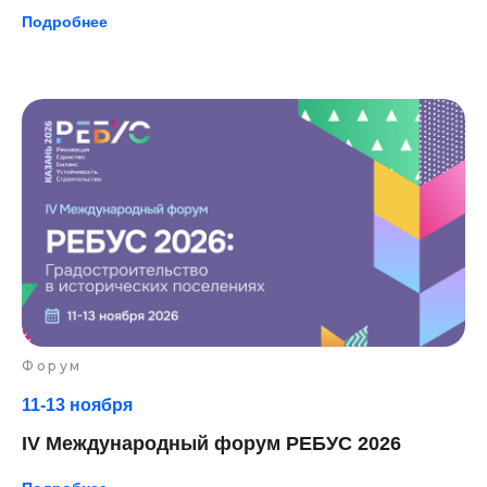
Подробнее
TELEGRAM
ПОДКАСТЫ
YOUTUBE
ВКОНТАКТЕ
MAX
Форум
Связаться с нами:
11-13 ноября
HELLO@DIGITALDEVELOPER.RU
БОТ В ТЕЛЕГРАМЕ
IV Международный форум РЕБУС 2026