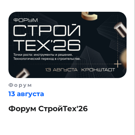
Премия
14 августа
Arendator Awards
Подробнее
Выставка