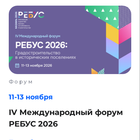
ВКОНТАКТЕ
MAX
Связаться с нами:
HELLO@DIGITALDEVELOPER.RU
БОТ В ТЕЛЕГРАМЕ
Подпишитесь на рассылку о цифровизации
ПОДПИСАТЬСЯ
Согласие на обработку персональных данных
Политика конфиденциальности
Оферта
Согласие на осуществление рекламной
рассылки
© ООО «Цифровые медиаресурсы»,
г. Екатеринбург, ул. Малышева, стр. 53
главный эксперт проекта
Мы собираем cookie.