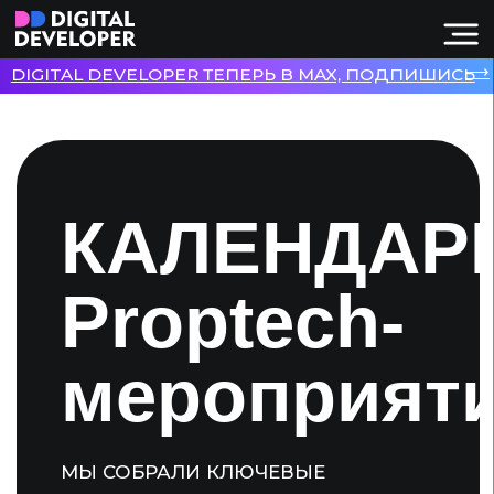
⟶
DIGITAL DEVELOPER ТЕПЕРЬ В MAX, ПОДПИШИСЬ
НОВОСТИ
СТАТЬИ
КЕЙСЫ
КАЛЕНДАРЬ
СПЕЦПРОЕ
ЭКСПЕРТЫ
Proptech-
МЕРОПРИЯ
мероприятий
РЕЙТИНГИ
КАТАЛОГ 
МЫ СОБРАЛИ КЛЮЧЕВЫЕ
МЕРОПРИЯТИЯ ПО НЕДВИЖИМОСТИ
КАТАЛОГ 
И ЦИФРОВИЗАЦИИ ДЕВЕЛОПМЕНТА:
CОТРУДНИ
ФОРУМЫ, КОНФЕРЕНЦИИ, САММИТЫ,
КРУГЛЫЕ СТОЛЫ И ДРУГИЕ СОБЫТИЯ.
МЕДИАКИТ
КОНСАЛТИ