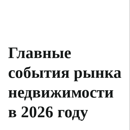
Форум
13 августа
Форум СтройТех'26
Подробнее